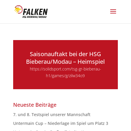
Saisonauftakt bei der HSG
Bieberau/Modau – Heimspiel
https://solidsport.com/tsg-gr-bieberau-
h1/games/g/zilw34o9
Neueste Beiträge
7. und 8. Testspiel unserer Mannschaft
Untermain Cup – Niederlage im Spiel um Platz 3