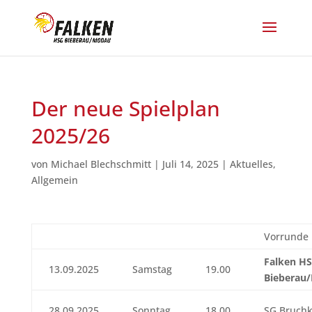
Der neue Spielplan
2025/26
von
Michael Blechschmitt
|
Juli 14, 2025
|
Aktuelles
,
Allgemein
Vorrunde
Falken H
13.09.2025
Samstag
19.00
Bieberau
28.09.2025
Sonntag
18.00
SG Bruchk