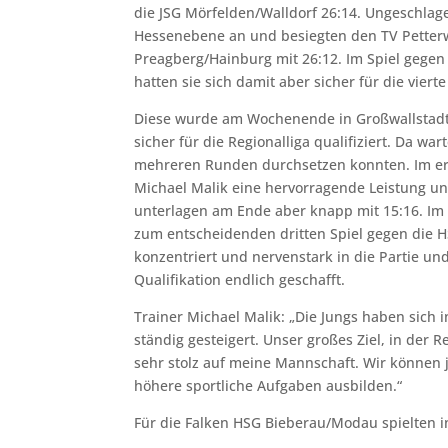
die JSG Mörfelden/Walldorf 26:14. Ungeschlag
Hessenebene an und besiegten den TV Petterwe
Preagberg/Hainburg mit 26:12. Im Spiel gegen 
hatten sie sich damit aber sicher für die vierte
Diese wurde am Wochenende in Großwallstadt,
sicher für die Regionalliga qualifiziert. Da wa
mehreren Runden durchsetzen konnten. Im ers
Michael Malik eine hervorragende Leistung un
unterlagen am Ende aber knapp mit 15:16. Im 
zum entscheidenden dritten Spiel gegen die 
konzentriert und nervenstark in die Partie und
Qualifikation endlich geschafft.
Trainer Michael Malik: „Die Jungs haben sich 
ständig gesteigert. Unser großes Ziel, in der 
sehr stolz auf meine Mannschaft. Wir können j
höhere sportliche Aufgaben ausbilden.“
Für die Falken HSG Bieberau/Modau spielten in