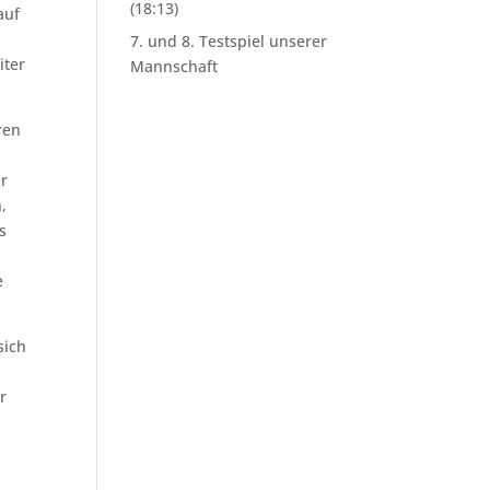
(18:13)
auf
7. und 8. Testspiel unserer
iter
Mannschaft
ren
er
,
s
e
sich
n
r