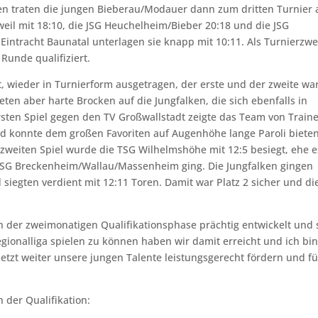
en traten die jungen Bieberau/Modauer dann zum dritten Turnier 
il mit 18:10, die JSG Heuchelheim/Bieber 20:18 und die JSG
Eintracht Baunatal unterlagen sie knapp mit 10:11. Als Turnierzwe
 Runde qualifiziert.
 wieder in Turnierform ausgetragen, der erste und der zweite wa
rteten aber harte Brocken auf die Jungfalken, die sich ebenfalls in
ten Spiel gegen den TV Großwallstadt zeigte das Team von Train
d konnte dem großen Favoriten auf Augenhöhe lange Paroli bieten
zweiten Spiel wurde die TSG Wilhelmshöhe mit 12:5 besiegt, ehe e
HSG Breckenheim/Wallau/Massenheim ging. Die Jungfalken gingen
 siegten verdient mit 12:11 Toren. Damit war Platz 2 sicher und di
in der zweimonatigen Qualifikationsphase prächtig entwickelt und 
Regionalliga spielen zu können haben wir damit erreicht und ich bi
etzt weiter unsere jungen Talente leistungsgerecht fördern und fü
 der Qualifikation: