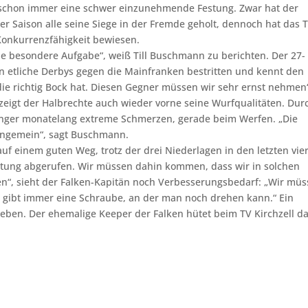
m schon immer eine schwer einzunehmende Festung. Zwar hat der
ser Saison alle seine Siege in der Fremde geholt, dennoch hat das
Konkurrenzfähigkeit bewiesen.
ne besondere Aufgabe“, weiß Till Buschmann zu berichten. Der 27-
n etliche Derbys gegen die Mainfranken bestritten und kennt den
ie richtig Bock hat. Diesen Gegner müssen wir sehr ernst nehmen“,
n zeigt der Halbrechte auch wieder vorne seine Wurfqualitäten. Dur
unger monatelang extreme Schmerzen, gerade beim Werfen. „Die
ungemein“, sagt Buschmann.
uf einem guten Weg, trotz der drei Niederlagen in den letzten vie
istung abgerufen. Wir müssen dahin kommen, dass wir in solchen
n“, sieht der Falken-Kapitän noch Verbesserungsbedarf: „Wir mü
s gibt immer eine Schraube, an der man noch drehen kann.“ Ein
ben. Der ehemalige Keeper der Falken hütet beim TV Kirchzell d