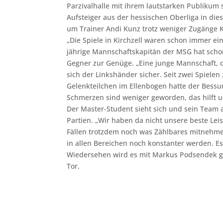
Parzivalhalle mit ihrem lautstarken Publiku
Aufsteiger aus der hessischen Oberliga in die
um Trainer Andi Kunz trotz weniger Zugänge 
„Die Spiele in Kirchzell waren schon immer ei
jährige Mannschaftskapitän der MSG hat scho
Gegner zur Genüge. „Eine junge Mannschaft, d
sich der Linkshänder sicher. Seit zwei Spiele
Gelenkteilchen im Ellenbogen hatte der Bess
Schmerzen sind weniger geworden, das hilft 
Der Master-Student sieht sich und sein Team a
Partien. „Wir haben da nicht unsere beste Le
Fällen trotzdem noch was Zählbares mitnehme
in allen Bereichen noch konstanter werden. E
Wiedersehen wird es mit Markus Podsendek ge
Tor.