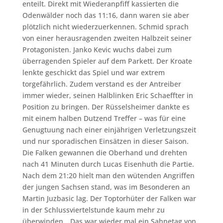
enteilt. Direkt mit Wiederanpfiff kassierten die
Odenwälder noch das 11:16, dann waren sie aber
plötzlich nicht wiederzuerkennen. Schmid sprach
von einer herausragenden zweiten Halbzeit seiner
Protagonisten. Janko Kevic wuchs dabei zum
überragenden Spieler auf dem Parkett. Der Kroate
lenkte geschickt das Spiel und war extrem
torgefährlich. Zudem verstand es der Antreiber
immer wieder, seinen Halblinken Eric Schaeffter in
Position zu bringen. Der Rüsselsheimer dankte es
mit einem halben Dutzend Treffer – was für eine
Genugtuung nach einer einjährigen Verletzungszeit
und nur sporadischen Einsätzen in dieser Saison.
Die Falken gewannen die Oberhand und drehten
nach 41 Minuten durch Lucas Eisenhuth die Partie.
Nach dem 21:20 hielt man den wütenden Angriffen
der jungen Sachsen stand, was im Besonderen an
Martin Juzbasic lag. Der Toptorhüter der Falken war
in der Schlussviertelstunde kaum mehr zu
überwinden. „Das war wieder mal ein Sahnetag von