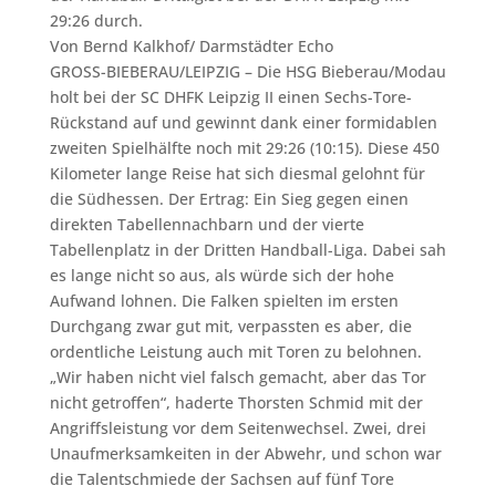
29:26 durch.
Von
Bernd Kalkhof/ Darmstädter Echo
GROSS-BIEBERAU/LEIPZIG – Die HSG Bieberau/Modau
holt bei der SC DHFK Leipzig II einen Sechs-Tore-
Rückstand auf und gewinnt dank einer formidablen
zweiten Spielhälfte noch mit 29:26 (10:15). Diese 450
Kilometer lange Reise hat sich diesmal gelohnt für
die Südhessen. Der Ertrag: Ein Sieg gegen einen
direkten Tabellennachbarn und der vierte
Tabellenplatz in der Dritten Handball-Liga. Dabei sah
es lange nicht so aus, als würde sich der hohe
Aufwand lohnen. Die Falken spielten im ersten
Durchgang zwar gut mit, verpassten es aber, die
ordentliche Leistung auch mit Toren zu belohnen.
„Wir haben nicht viel falsch gemacht, aber das Tor
nicht getroffen“, haderte Thorsten Schmid mit der
Angriffsleistung vor dem Seitenwechsel. Zwei, drei
Unaufmerksamkeiten in der Abwehr, und schon war
die Talentschmiede der Sachsen auf fünf Tore