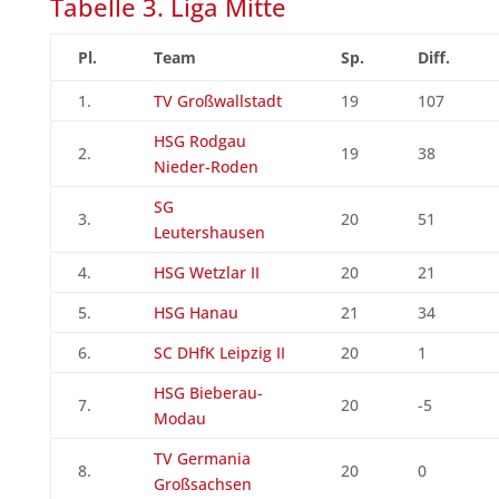
Tabelle 3. Liga Mitte
Pl.
Team
Sp.
Diff.
1.
TV Großwallstadt
19
107
HSG Rodgau
2.
19
38
Nieder-Roden
SG
3.
20
51
Leutershausen
4.
HSG Wetzlar II
20
21
5.
HSG Hanau
21
34
6.
SC DHfK Leipzig II
20
1
HSG Bieberau-
7.
20
-5
Modau
TV Germania
8.
20
0
Großsachsen