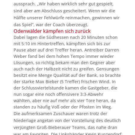
aussprach. „Wir haben wirklich sehr gut gespielt,
sind aber am Abschluss gescheitert. Wenn wir die
Hälfte unserer Fehlwürfe reinmachen, gewinnen wir
das Spiel“, war der Coach überzeugt.
Odenwälder kämpfen sich zurück
Dabei lagen die Südhessen nach 20 Minuten schon
mit 5:10 im Hintertreffen, kämpften sich bis zur
Pause aber auf drei Treffer heran. Antreiber Darren
Weber fand bei dem hohen Tempo immer wieder
Lösungen, so richtig bekam man den Gegner aber
auch nach der Halbzeit nicht zu greifen. Gensungen
besitzt eine Menge Qualität auf der Bank, so brachte
der starke Max Bieber (5 Treffer) frischen Wind. In
der Schlussviertelstunde kamen die Gastgeber, die
nun sogar eine noch offensivere 3:3-Abwehr
wählten, aber nie auf mehr als vier Tore heran, da
standen zu häufig Voß oder der Pfosten im Weg.
Die aufmerksamen Zuschauer waren trotz der
Niederlage angetan von der Vorstellung des deutlich
verjüngten Groß-Bieberauer Teams, das nahe dran
war am Favoriten. Die Linkshänder Kevin Kunzendorf