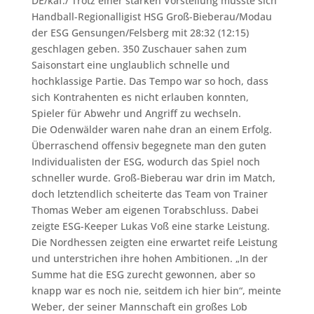
DE/kaf./
Trotz einer starken Vorstellung musste sich
Handball-Regionalligist HSG Groß-Bieberau/Modau
der ESG Gensungen/Felsberg mit 28:32 (12:15)
geschlagen geben. 350 Zuschauer sahen zum
Saisonstart eine unglaublich schnelle und
hochklassige Partie. Das Tempo war so hoch, dass
sich Kontrahenten es nicht erlauben konnten,
Spieler für Abwehr und Angriff zu wechseln.
Die Odenwälder waren nahe dran an einem Erfolg.
Überraschend offensiv begegnete man den guten
Individualisten der ESG, wodurch das Spiel noch
schneller wurde. Groß-Bieberau war drin im Match,
doch letztendlich scheiterte das Team von Trainer
Thomas Weber am eigenen Torabschluss. Dabei
zeigte ESG-Keeper Lukas Voß eine starke Leistung.
Die Nordhessen zeigten eine erwartet reife Leistung
und unterstrichen ihre hohen Ambitionen. „In der
Summe hat die ESG zurecht gewonnen, aber so
knapp war es noch nie, seitdem ich hier bin“, meinte
Weber, der seiner Mannschaft ein großes Lob