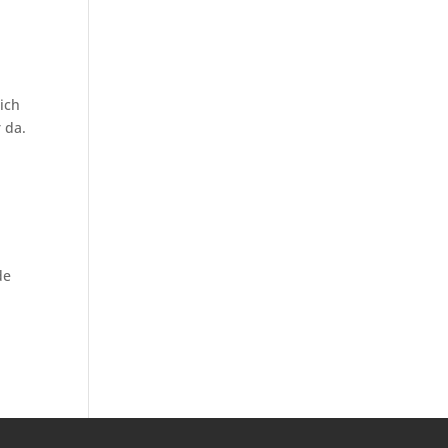
ich
 da.
de