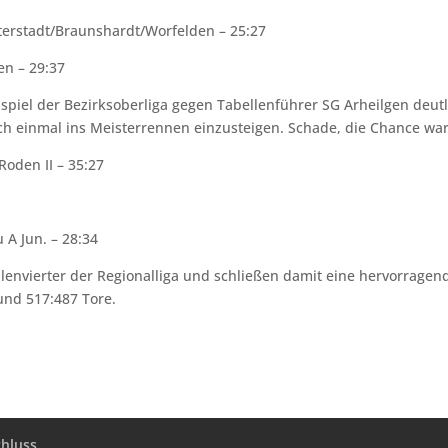
erstadt/Braunshardt/Worfelden – 25:27
en – 29:37
spiel der Bezirksoberliga gegen Tabellenführer SG Arheilgen deutl
och einmal ins Meisterrennen einzusteigen. Schade, die Chance war
oden II – 35:27
 A Jun. – 28:34
lenvierter der Regionalliga und schließen damit eine hervorragen
und 517:487 Tore.
hluss