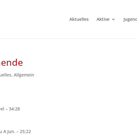
Aktuelles
Aktive
Jugen
nende
uelles
,
Allgemein
l – 34:28
 A Jun. – 25:22