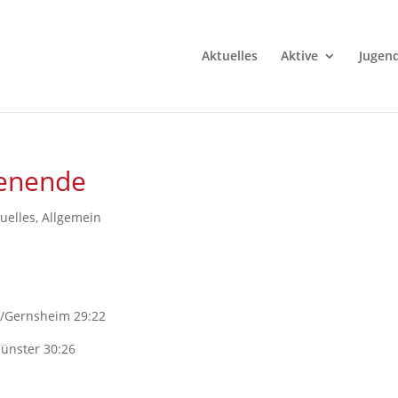
Aktuelles
Aktive
Jugen
enende
uelles
,
Allgemein
s/Gernsheim 29:22
ünster 30:26