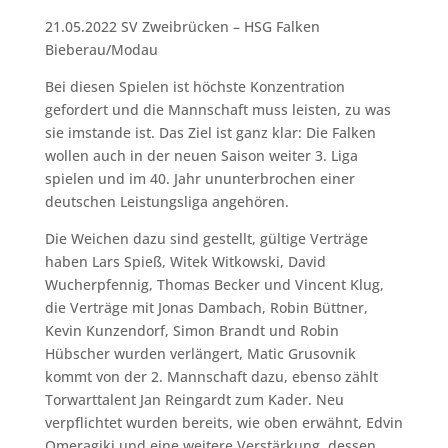
21.05.2022 SV Zweibrücken – HSG Falken
Bieberau/Modau
Bei diesen Spielen ist höchste Konzentration
gefordert und die Mannschaft muss leisten, zu was
sie imstande ist. Das Ziel ist ganz klar: Die Falken
wollen auch in der neuen Saison weiter 3. Liga
spielen und im 40. Jahr ununterbrochen einer
deutschen Leistungsliga angehören.
Die Weichen dazu sind gestellt, gültige Verträge
haben Lars Spieß, Witek Witkowski, David
Wucherpfennig, Thomas Becker und Vincent Klug,
die Verträge mit Jonas Dambach, Robin Büttner,
Kevin Kunzendorf, Simon Brandt und Robin
Hübscher wurden verlängert, Matic Grusovnik
kommt von der 2. Mannschaft dazu, ebenso zählt
Torwarttalent Jan Reingardt zum Kader. Neu
verpflichtet wurden bereits, wie oben erwähnt, Edvin
Omeragikj und eine weitere Verstärkung, dessen