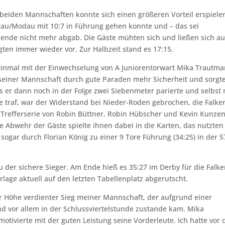
beiden Mannschaften konnte sich einen größeren Vorteil erspiele
rau/Modau mit 10:7 in Führung gehen konnte und – das sei
nde nicht mehr abgab. Die Gäste mühten sich und ließen sich a
gten immer wieder vor. Zur Halbzeit stand es 17:15.
inmal mit der Einwechselung von A Juniorentorwart Mika Trautm
seiner Mannschaft durch gute Paraden mehr Sicherheit und sorgte
ls er dann noch in der Folge zwei Siebenmeter parierte und selbst 
e traf, war der Widerstand bei Nieder-Roden gebrochen, die Falke
Trefferserie von Robin Büttner, Robin Hübscher und Kevin Kunze
ve Abwehr der Gäste spielte ihnen dabei in die Karten, das nutzten
ogar durch Florian König zu einer 9 Tore Führung (34:25) in der 5
 der sichere Sieger. Am Ende hieß es 35:27 im Derby für die Falke
age aktuell auf den letzten Tabellenplatz abgerutscht.
r Höhe verdienter Sieg meiner Mannschaft, der aufgrund einer
nd vor allem in der Schlussviertelstunde zustande kam. Mika
otivierte mit der guten Leistung seine Vorderleute. Ich hatte vor