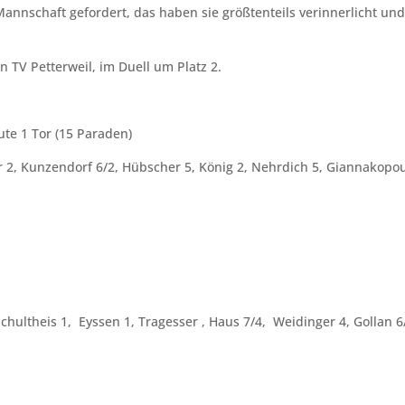
annschaft gefordert, das haben sie größtenteils verinnerlicht un
 TV Petterweil, im Duell um Platz 2.
ute 1 Tor (15 Paraden)
bar 2, Kunzendorf 6/2, Hübscher 5, König 2, Nehrdich 5, Giannakopo
Schultheis 1, Eyssen 1, Tragesser , Haus 7/4, Weidinger 4, Gollan 6