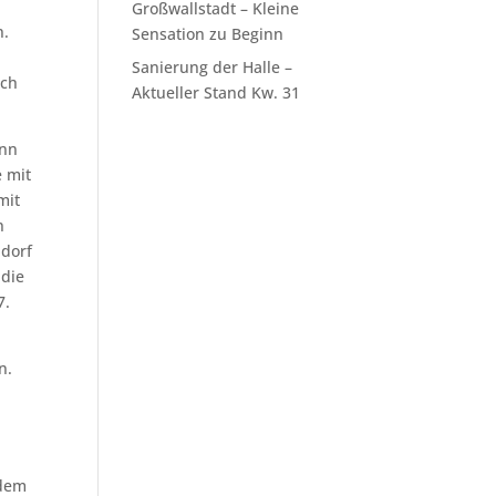
Großwallstadt – Kleine
n.
Sensation zu Beginn
Sanierung der Halle –
uch
Aktueller Stand Kw. 31
ann
 mit
mit
n
ndorf
 die
7.
n.
 dem