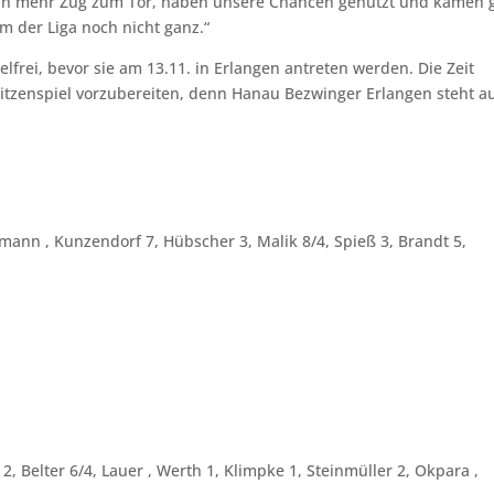
dann mehr Zug zum Tor, haben unsere Chancen genutzt und kamen 
am der Liga noch nicht ganz.“
lfrei, bevor sie am 13.11. in Erlangen antreten werden. Die Zeit
itzenspiel vorzubereiten, denn Hanau Bezwinger Erlangen steht a
ann , Kunzendorf 7, Hübscher 3, Malik 8/4, Spieß 3, Brandt 5,
2, Belter 6/4, Lauer , Werth 1, Klimpke 1, Steinmüller 2, Okpara ,