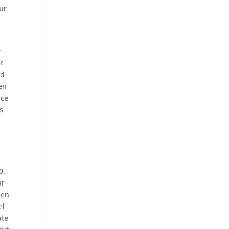
ur
r
r
nd
en
nce
s
0.
ar
sen
el
ute