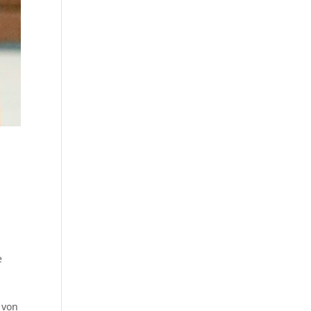
e
e
 von