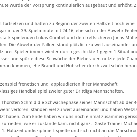
nute wurde der Vorsprung kontinuierlich ausgebaut und erhöht. Z
t fortsetzen und hatten zu Beginn der zweiten Halbzeit noch eine
gar in der 39. Spielminute mit 24:16, ehe sich in der Abwehr Fehle
 stark spielenden Lukas Gümbel und den treffsicheren Jonas Mülle
ten. Die Abwehr der Falken stand plötzlich zu weit auseinander u
tzlarer Spieler immer wieder durch geschickte 1 gegen 1 Situation
sser und spürte diese Schwäche der Bieberauer, nutzte jede Cha
9 heran kommen, ehe Brandt und Hübscher durch zwei schön herau
itzenspiel frenetisch und applaudierten ihrer Mannschaft
lassiges Handballspiel zweier guter Drittliga Mannschaften.
r Thorsten Schmid die Schwächephase seiner Mannschaft ab der 4
wehr verloren, standen viel zu weit auseinander und haben Wetzl
utzt haben. Zum Ende haben wir uns noch einmal zusammen geris
 zufrieden, wie er zustande kam, nicht ganz.“ Gäste Trainer Micha
 1. Halbzeit undiszipliniert spielte und sich nicht an die Marschro