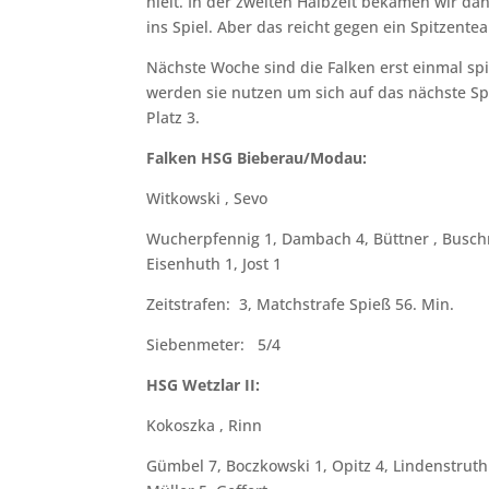
hielt. In der zweiten Halbzeit bekamen wir 
ins Spiel. Aber das reicht gegen ein Spitzente
Nächste Woche sind die Falken erst einmal spie
werden sie nutzen um sich auf das nächste Sp
Platz 3.
Falken HSG Bieberau/Modau:
Witkowski , Sevo
Wucherpfennig 1, Dambach 4, Büttner , Buschm
Eisenhuth 1, Jost 1
Zeitstrafen: 3, Matchstrafe Spieß 56. Min.
Siebenmeter: 5/4
HSG Wetzlar II:
Kokoszka , Rinn
Gümbel 7, Boczkowski 1, Opitz 4, Lindenstruth 