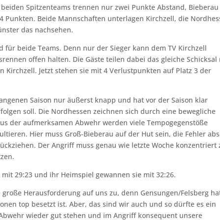
ie beiden Spitzenteams trennen nur zwei Punkte Abstand, Bieberau
4 Punkten. Beide Mannschaften unterlagen Kirchzell, die Nordhe
ünster das nachsehen.
nd für beide Teams. Denn nur der Sieger kann dem TV Kirchzell
srennen offen halten. Die Gäste teilen dabei das gleiche Schicksal
 Kirchzell. Jetzt stehen sie mit 4 Verlustpunkten auf Platz 3 der
angenen Saison nur äußerst knapp und hat vor der Saison klar
folgen soll. Die Nordhessen zeichnen sich durch eine bewegliche
 Aus der aufmerksamen Abwehr werden viele Tempogegenstöße
ultieren. Hier muss Groß-Bieberau auf der Hut sein, die Fehler abs
ückziehen. Der Angriff muss genau wie letzte Woche konzentriert 
zen.
n mit 29:23 und ihr Heimspiel gewannen sie mit 32:26.
ne große Herausforderung auf uns zu, denn Gensungen/Felsberg ha
ionen top besetzt ist. Aber, das sind wir auch und so dürfte es ein
Abwehr wieder gut stehen und im Angriff konsequent unsere