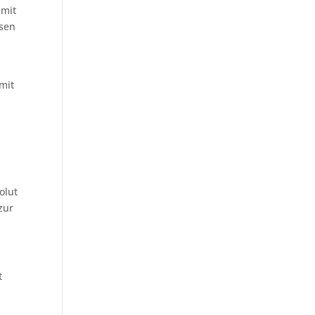
 mit
ssen
 mit
olut
zur
t