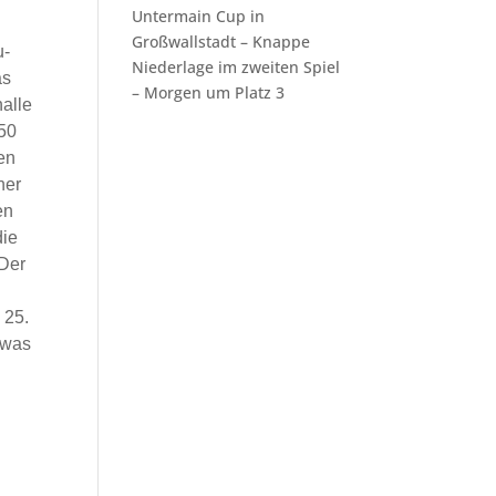
Untermain Cup in
Großwallstadt – Knappe
u-
Niederlage im zweiten Spiel
as
– Morgen um Platz 3
alle
250
en
ner
en
die
 Der
 25.
twas