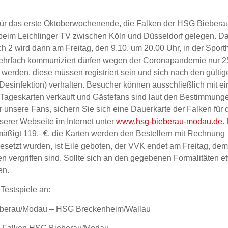
 für das erste Oktoberwochenende, die Falken der HSG Biebera
beim Leichlinger TV zwischen Köln und Düsseldorf gelegen. D
2 wird dann am Freitag, den 9.10. um 20.00 Uhr, in der Sporth
 mehrfach kommuniziert dürfen wegen der Coronapandemie nur 
erden, diese müssen registriert sein und sich nach den gültig
Desinfektion) verhalten. Besucher können ausschließlich mit ei
ne Tageskarten verkauft und Gästefans sind laut den Bestimmung
 unsere Fans, sichern Sie sich eine Dauerkarte der Falken für 
serer Webseite im Internet unter
www.hsg-bieberau-modau.de
.
mäßigt 119,–€, die Karten werden den Bestellern mit Rechnung
esetzt wurden, ist Eile geboten, der VVK endet am Freitag, dem
n vergriffen sind. Sollte sich an den gegebenen Formalitäten e
en.
estspiele an:
ieberau/Modau – HSG Breckenheim/Wallau