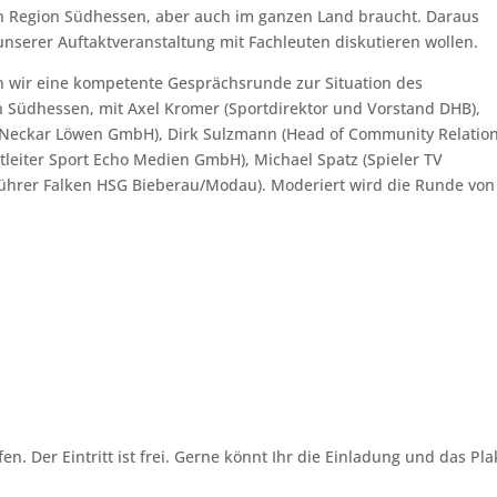
 Region Südhessen, aber auch im ganzen Land braucht. Daraus
 unserer Auftaktveranstaltung mit Fachleuten diskutieren wollen.
 wir eine kompetente Gesprächsrunde zur Situation des
 Südhessen, mit Axel Kromer (Sportdirektor und Vorstand DHB),
n Neckar Löwen GmbH), Dirk Sulzmann (Head of Community Relatio
leiter Sport Echo Medien GmbH), Michael Spatz (Spieler TV
führer Falken HSG Bieberau/Modau). Moderiert wird die Runde von
. Der Eintritt ist frei. Gerne könnt Ihr die Einladung und das Pla