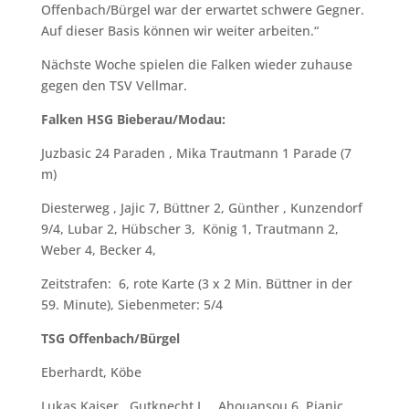
Offenbach/Bürgel war der erwartet schwere Gegner.
Auf dieser Basis können wir weiter arbeiten.“
Nächste Woche spielen die Falken wieder zuhause
gegen den TSV Vellmar.
Falken HSG Bieberau/Modau:
Juzbasic 24 Paraden , Mika Trautmann 1 Parade (7
m)
Diesterweg , Jajic 7, Büttner 2, Günther , Kunzendorf
9/4, Lubar 2, Hübscher 3, König 1, Trautmann 2,
Weber 4, Becker 4,
Zeitstrafen: 6, rote Karte (3 x 2 Min. Büttner in der
59. Minute), Siebenmeter: 5/4
TSG Offenbach/Bürgel
Eberhardt, Köbe
Lukas Kaiser , Gutknecht L. , Ahouansou 6, Pjanic ,