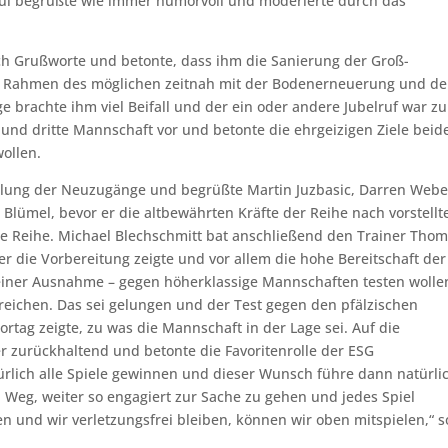
ul begrüßte wie immer humorvoll und moderierte durch das
ach Grußworte und betonte, dass ihm die Sanierung der Groß-
im Rahmen des möglichen zeitnah mit der Bodenerneuerung und de
brachte ihm viel Beifall und der ein oder andere Jubelruf war zu
 und dritte Mannschaft vor und betonte die ehrgeizigen Ziele beid
ollen.
lung der Neuzugänge und begrüßte Martin Juzbasic, Darren Webe
 Blümel, bevor er die altbewährten Kräfte der Reihe nach vorstellt
 Reihe. Michael Blechschmitt bat anschließend den Trainer Tho
er die Vorbereitung zeigte und vor allem die hohe Bereitschaft der
 einer Ausnahme – gegen höherklassige Mannschaften testen wolle
reichen. Das sei gelungen und der Test gegen den pfälzischen
ortag zeigte, zu was die Mannschaft in der Lage sei. Auf die
r zurückhaltend und betonte die Favoritenrolle der ESG
rlich alle Spiele gewinnen und dieser Wunsch führe dann natürli
n Weg, weiter so engagiert zur Sache zu gehen und jedes Spiel
n und wir verletzungsfrei bleiben, können wir oben mitspielen,“ s