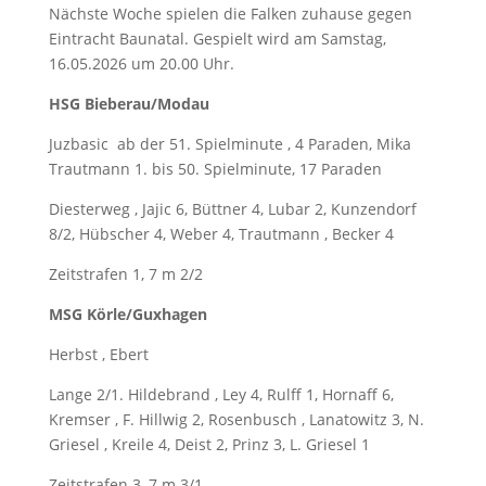
Nächste Woche spielen die Falken zuhause gegen
Eintracht Baunatal. Gespielt wird am Samstag,
16.05.2026 um 20.00 Uhr.
HSG Bieberau/Modau
Juzbasic ab der 51. Spielminute , 4 Paraden, Mika
Trautmann 1. bis 50. Spielminute, 17 Paraden
Diesterweg , Jajic 6, Büttner 4, Lubar 2, Kunzendorf
8/2, Hübscher 4, Weber 4, Trautmann , Becker 4
Zeitstrafen 1, 7 m 2/2
MSG Körle/Guxhagen
Herbst , Ebert
Lange 2/1. Hildebrand , Ley 4, Rulff 1, Hornaff 6,
Kremser , F. Hillwig 2, Rosenbusch , Lanatowitz 3, N.
Griesel , Kreile 4, Deist 2, Prinz 3, L. Griesel 1
Zeitstrafen 3, 7 m 3/1