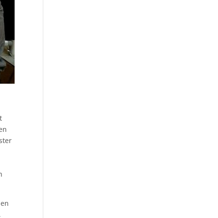
t
ren
ster
n
den
,