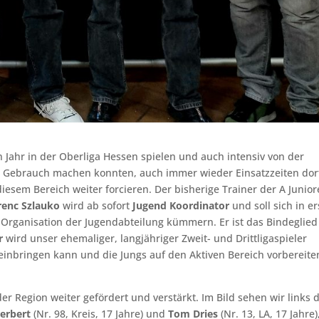
 Jahr in der Oberliga Hessen spielen und auch intensiv von der
t Gebrauch machen konnten, auch immer wieder Einsatzzeiten dor
esem Bereich weiter forcieren. Der bisherige Trainer der A Junio
renc Szlauko
wird ab sofort
Jugend Koordinator
und soll sich in er
e Organisation der Jugendabteilung kümmern. Er ist das Bindeglied
r
wird unser ehemaliger, langjähriger Zweit- und Drittligaspieler
t einbringen kann und die Jungs auf den Aktiven Bereich vorbereite
r Region weiter gefördert und verstärkt. Im Bild sehen wir links 
erbert
(Nr. 98, Kreis, 17 Jahre) und
Tom Dries
(Nr. 13, LA, 17 Jahre)