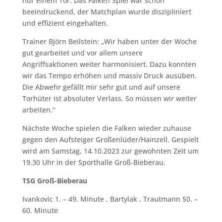
nur einem Tor. Das Falken Spiel war schon
beeindruckend, der Matchplan wurde diszipliniert
und effizient eingehalten.
Trainer Björn Beilstein: „Wir haben unter der Woche
gut gearbeitet und vor allem unsere
Angriffsaktionen weiter harmonisiert. Dazu konnten
wir das Tempo erhöhen und massiv Druck ausüben.
Die Abwehr gefällt mir sehr gut und auf unsere
Torhüter ist absoluter Verlass. So müssen wir weiter
arbeiten.“
Nächste Woche spielen die Falken wieder zuhause
gegen den Aufsteiger Großenlüder/Hainzell. Gespielt
wird am Samstag, 14.10.2023 zur gewohnten Zeit um
19.30 Uhr in der Sporthalle Groß-Bieberau.
TSG Groß-Bieberau
Ivankovic 1. – 49. Minute , Bartylak , Trautmann 50. –
60. Minute