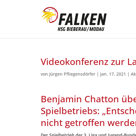
Videokonferenz zur Lag
von
Jürgen Pfliegensdörfer
|
Jan. 17, 2021
|
Ak
Benjamin Chatton üb
Spielbetriebs: „Entsc
nicht getroffen werde
Der Spielbetrieb der 3. Liga und Jugend-Bund