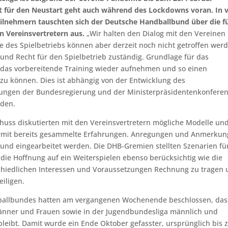
it für den Neustart geht auch während des Lockdowns voran. In v
ilnehmern tauschten sich der Deutsche Handballbund über die f
n Vereinsvertretern aus.
„Wir halten den Dialog mit den Vereinen
des Spielbetriebs können aber derzeit noch nicht getroffen werd
und Recht für den Spielbetrieb zuständig. Grundlage für das
m das vorbereitende Training wieder aufnehmen und so einen
zu können. Dies ist abhängig von der Entwicklung des
dungen der Bundesregierung und der Ministerpräsidentenkonfere
rden.
huss diskutierten mit den Vereinsvertretern mögliche Modelle un
ermit bereits gesammelte Erfahrungen. Anregungen und Anmerku
nd eingearbeitet werden. Die DHB-Gremien stellten Szenarien fü
t die Hoffnung auf ein Weiterspielen ebenso berücksichtig wie die
rschiedlichen Interessen und Voraussetzungen Rechnung zu tragen
iligen.
ballbundes hatten am vergangenen Wochenende beschlossen, das
änner und Frauen sowie in der Jugendbundesliga männlich und
bleibt. Damit wurde ein Ende Oktober gefasster, ursprünglich bis