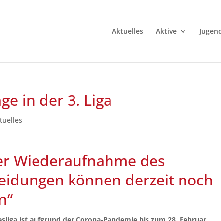
Aktuelles
Aktive
Jugen
e in der 3. Liga
tuelles
er Wiederaufnahme des
heidungen können derzeit noch
n“
esliga ist aufgrund der Corona-Pandemie bis zum 28. Februar