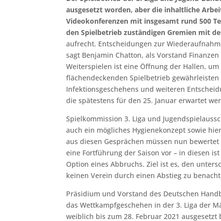
ausgesetzt worden, aber die inhaltliche Arbe
Videokonferenzen mit insgesamt rund 500 Te
den Spielbetrieb zuständigen Gremien mit de
aufrecht. Entscheidungen zur Wiederaufnahme 
sagt Benjamin Chatton, als Vorstand Finanzen 
Weiterspielen ist eine Öffnung der Hallen, u
flächendeckenden Spielbetrieb gewährleisten 
Infektionsgeschehens und weiteren Entschei
die spätestens für den 25. Januar erwartet we
Spielkommission 3. Liga und Jugendspielaussc
auch ein mögliches Hygienekonzept sowie hi
aus diesen Gesprächen müssen nun bewertet u
eine Fortführung der Saison vor – in diesen is
Option eines Abbruchs. Ziel ist es, den unte
keinen Verein durch einen Abstieg zu benachte
Präsidium und Vorstand des Deutschen Hand
das Wettkampfgeschehen in der 3. Liga der M
weiblich bis zum 28. Februar 2021 ausgesetzt 