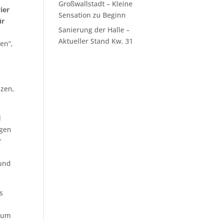
Großwallstadt – Kleine
ier
Sensation zu Beginn
ür
Sanierung der Halle –
Aktueller Stand Kw. 31
en“,
nzen,
d
ngen
r
 und
s
 zum