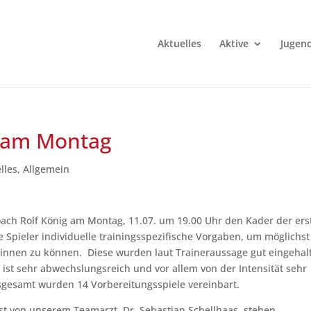
Aktuelles
Aktive
Jugen
t am Montag
lles
,
Allgemein
ach Rolf König am Montag, 11.07. um 19.00 Uhr den Kader der ers
e Spieler individuelle trainingsspezifische Vorgaben, um möglichst 
nen zu können. Diese wurden laut Traineraussage gut eingehal
ist sehr abwechslungsreich und vor allem von der Intensität sehr
 insgesamt wurden 14 Vorbereitungsspiele vereinbart.
 von unserem Teamarzt, Dr. Sebastian Schellhaas, stehen