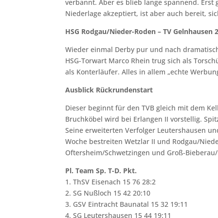
verbannt. Aber es blieb lange spannend. Erst 
Niederlage akzeptiert, ist aber auch bereit, s
HSG Rodgau/Nieder-Roden – TV Gelnhausen 21
Wieder einmal Derby pur und nach dramatischem
HSG-Torwart Marco Rhein trug sich als Torschü
als Konterläufer. Alles in allem „echte Werbu
Ausblick Rückrundenstart
Dieser beginnt für den TVB gleich mit dem Kelle
Bruchköbel wird bei Erlangen II vorstellig. Sp
Seine erweiterten Verfolger Leutershausen un
Woche bestreiten Wetzlar II und Rodgau/Niede
Oftersheim/Schwetzingen und Groß-Bieberau/
Pl. Team Sp. T-D. Pkt.
1. ThSV Eisenach 15 76 28:2
2. SG Nußloch 15 42 20:10
3. GSV Eintracht Baunatal 15 32 19:11
4. SG Leutershausen 15 44 19:11