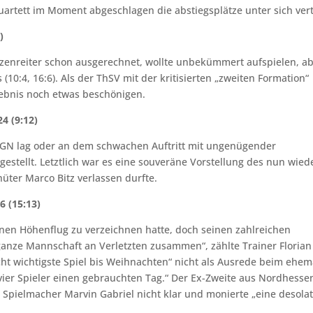
uartett im Moment abgeschlagen die abstiegsplätze unter sich verte
)
itzenreiter schon ausgerechnet, wollte unbekümmert aufspielen, a
(10:4, 16:6). Als der ThSV mit der kritisierten „zweiten Formation“
gebnis noch etwas beschönigen.
4 (9:12)
SGN lag oder an dem schwachen Auftritt mit ungenügender
stellt. Letztlich war es eine souveräne Vorstellung des nun wied
hüter Marco Bitz verlassen durfte.
6 (15:13)
inen Höhenflug zu verzeichnen hatte, doch seinen zahlreichen
 ganze Mannschaft an Verletzten zusammen“, zählte Trainer Florian
icht wichtigste Spiel bis Weihnachten“ nicht als Ausrede beim ehem
vier Spieler einen gebrauchten Tag.“ Der Ex-Zweite aus Nordhesse
pielmacher Marvin Gabriel nicht klar und monierte „eine desola