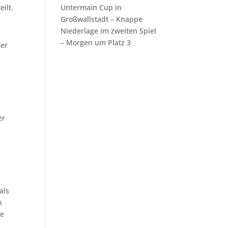
ilt.
Untermain Cup in
Großwallstadt – Knappe
Niederlage im zweiten Spiel
– Morgen um Platz 3
ber
er
als
n
te