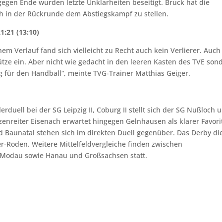
gegen Ende wurden letzte Unklarheiten beseitigt. Bruck hat die
ich in der Rückrunde dem Abstiegskampf zu stellen.
:21 (13:10)
 Verlauf fand sich vielleicht zu Recht auch kein Verlierer. Auch
tze ein. Aber nicht wie gedacht in den leeren Kasten des TVE son
ng für den Handball“, meinte TVG-Trainer Matthias Geiger.
rduell bei der SG Leipzig II, Coburg II stellt sich der SG Nußloch 
itzenreiter Eisenach erwartet hingegen Gelnhausen als klarer Favori
d Baunatal stehen sich im direkten Duell gegenüber. Das Derby di
r-Roden. Weitere Mittelfeldvergleiche finden zwischen
Modau sowie Hanau und Großsachsen statt.