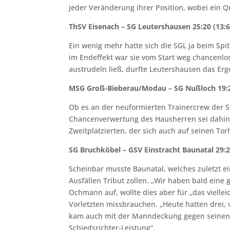
jeder Veränderung ihrer Position, wobei ein Q
ThSV Eisenach – SG Leutershausen 25:20 (13:6
Ein wenig mehr hatte sich die SGL ja beim Sp
im Endeffekt war sie vom Start weg chancenlos 
austrudeln ließ, durfte Leutershausen das Er
MSG Groß-Bieberau/Modau – SG Nußloch 19:2
Ob es an der neuformierten Trainercrew der 
Chancenverwertung des Hausherren sei dahinge
Zweitplatzierten, der sich auch auf seinen Tor
SG Bruchköbel – GSV Einstracht Baunatal 29:2
Scheinbar musste Baunatal, welches zuletzt e
Ausfällen Tribut zollen. „Wir haben bald eine
Ochmann auf, wollte dies aber für „das vielle
Vorletzten missbrauchen. „Heute hatten drei, 
kam auch mit der Manndeckung gegen seinen S
Schiedsrichter-Leistung“.