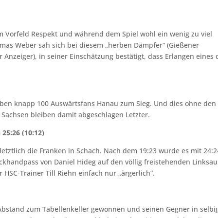
im Vorfeld Respekt und während dem Spiel wohl ein wenig zu viel
homas Weber sah sich bei diesem „herben Dämpfer“ (Gießener
r Anzeiger), in seiner Einschätzung bestätigt, dass Erlangen eines 
rieben knapp 100 Auswärtsfans Hanau zum Sieg. Und dies ohne den
 Sachsen bleiben damit abgeschlagen Letzter.
25:26 (10:12)
 letztlich die Franken in Schach. Nach dem 19:23 wurde es mit 24:2
ckhandpass von Daniel Hideg auf den völlig freistehenden Linksa
HSC-Trainer Till Riehn einfach nur „ärgerlich“.
 Abstand zum Tabellenkeller gewonnen und seinen Gegner in selbi