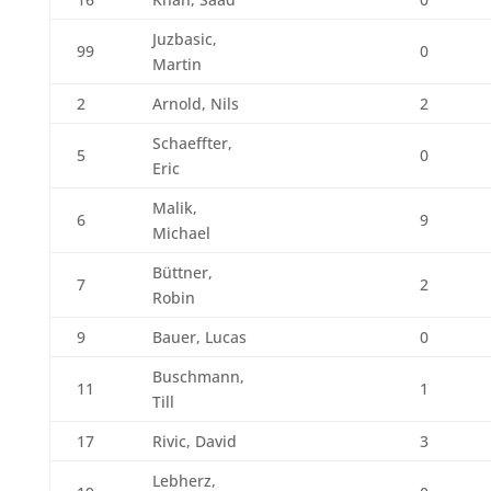
Juzbasic,
99
0
Martin
2
Arnold, Nils
2
Schaeffter,
5
0
Eric
Malik,
6
9
Michael
Büttner,
7
2
Robin
9
Bauer, Lucas
0
Buschmann,
11
1
Till
17
Rivic, David
3
Lebherz,