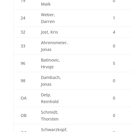
19
0
Maik
Weber,
24
1
Darren
32
Jost, Kris
4
Ahrensmeier,
33
0
Jonas
Batinovic,
96
5
Hrvoje
Dambach,
98
0
Jonas
Delp,
OA
0
Reinhold
Schmidt,
OB
0
Thorsten
Schwarzkopf,