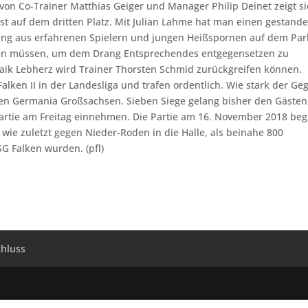
 Co-Trainer Matthias Geiger und Manager Philip Deinet zeigt si
nst auf dem dritten Platz. Mit Julian Lahme hat man einen gestand
ung aus erfahrenen Spielern und jungen Heißspornen auf dem Park
ten müssen, um dem Drang Entsprechendes entgegensetzen zu
ik Lebherz wird Trainer Thorsten Schmid zurückgreifen können.
alken II in der Landesliga und trafen ordentlich. Wie stark der Ge
egen Germania Großsachsen. Sieben Siege gelang bisher den Gästen
 Partie am Freitag einnehmen. Die Partie am 16. November 2018 beg
wie zuletzt gegen Nieder-Roden in die Halle, als beinahe 800
G Falken wurden. (pfl)
hluss