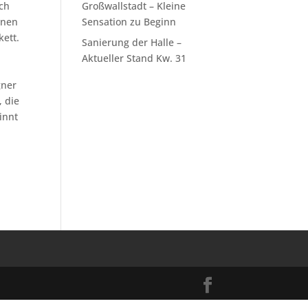
ch
Großwallstadt – Kleine
enen
Sensation zu Beginn
ett.
Sanierung der Halle –
Aktueller Stand Kw. 31
gner
, die
innt