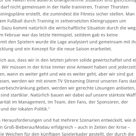
arf nicht gemeinsam in der Halle trainieren, Trainer Thorsten
iningspläne erstellt, die zumindest die Fitness sicher stellen. Man
dem Fußball durch Training in zeitversetzten Kleingruppen um
 Dazu kommt natürlich die wirtschaftliche Situation durch die weg
m Februar war das letzte Heimspiel, seitdem gab es keine
it den Spielern wurde die Lage analysiert und gemeinsam mit i
cklung und ein Konzept für die neue Saison erarbeitet.
ich aus, dass wir in den letzten Jahren solide gewirtschaftet und e
 Wir müssen in der Krise immer eine Antwort haben und jederzeit
en, wann es weiter geht und wie es weiter geht, aber wir sind gut
müssen, werden wir mit einem TV Streaming Dienst unseren Fans da
auerbeschränkung geben, werden wir gerechte Lösungen anbieten,
 sind startklar. Natürlich bauen wir dabei auf unsere stärkste Waff
rität im Management, im Team, den Fans, der Sponsoren, der
nd der lokalen Politik.“
 Herausforderungen und hat mehrere Szenarien entwickelt, wie d
n Groß-Bieberau/Modau erfolgreich – auch in Zeiten der Krise –
e Weichen für den künftigen Spielerkader gestellt, der durch die