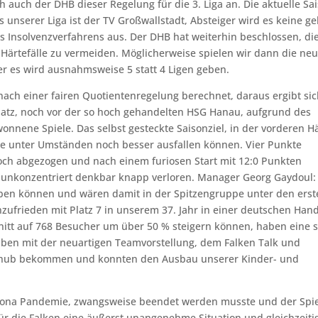
ch auch der DHB dieser Regelung für die 3. Liga an. Die aktuelle Sa
us unserer Liga ist der TV Großwallstadt, Absteiger wird es keine g
s Insolvenzverfahrens aus. Der DHB hat weiterhin beschlossen, die
Härtefälle zu vermeiden. Möglicherweise spielen wir dann die ne
der es wird ausnahmsweise 5 statt 4 Ligen geben.
nach einer fairen Quotientenregelung berechnet, daraus ergibt si
platz, noch vor der so hoch gehandelten HSG Hanau, aufgrund des
onnene Spiele. Das selbst gesteckte Saisonziel, in der vorderen Hä
ätte unter Umständen noch besser ausfallen können. Vier Punkte
ch abgezogen und nach einem furiosen Start mit 12:0 Punkten
d unkonzentriert denkbar knapp verloren. Manager Georg Gaydoul:
ben können und wären damit in der Spitzengruppe unter den erst
unzufrieden mit Platz 7 in unserem 37. Jahr in einer deutschen Han
itt auf 768 Besucher um über 50 % steigern können, haben eine 
ben mit der neuartigen Teamvorstellung, dem Falken Talk und
chub bekommen und konnten den Ausbau unserer Kinder- und
orona Pandemie, zwangsweise beendet werden musste und der Spie
 für die Falken eine äußerst unangenehme Situation und gleichzeiti