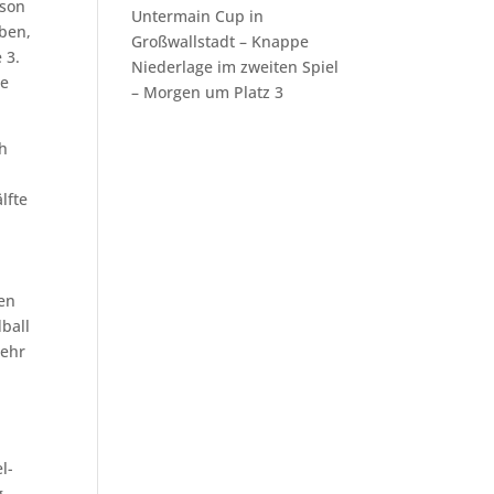
ison
Untermain Cup in
eben,
Großwallstadt – Knappe
 3.
Niederlage im zweiten Spiel
ue
– Morgen um Platz 3
ch
lfte
en
dball
sehr
l-
g