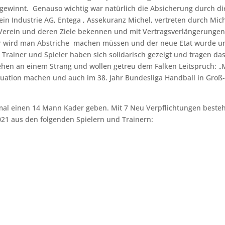
ewinnt. Genauso wichtig war natürlich die Absicherung durch di
in Industrie AG, Entega , Assekuranz Michel, vertreten durch Mic
Verein und deren Ziele bekennen und mit Vertragsverlängerunge
her wird man Abstriche machen müssen und der neue Etat wurde u
 Trainer und Spieler haben sich solidarisch gezeigt und tragen da
ziehen an einem Strang und wollen getreu dem Falken Leitspruch: „
Situation machen und auch im 38. Jahr Bundesliga Handball in Groß
mal einen 14 Mann Kader geben. Mit 7 Neu Verpflichtungen beste
021 aus den folgenden Spielern und Trainern: