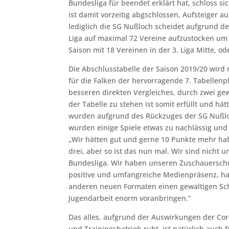
Bundesliga für beendet erklärt hat, schloss si
ist damit vorzeitig abgschlossen, Aufsteiger a
lediglich die SG Nußloch scheidet aufgrund de
Liga auf maximal 72 Vereine aufzustocken um 
Saison mit 18 Vereinen in der 3. Liga Mitte, o
Die Abschlusstabelle der Saison 2019/20 wird 
für die Falken der hervorragende 7. Tabellen
besseren direkten Vergleiches, durch zwei gew
der Tabelle zu stehen ist somit erfüllt und h
wurden aufgrund des Rückzuges der SG Nußlo
wurden einige Spiele etwas zu nachlässig un
„Wir hätten gut und gerne 10 Punkte mehr ha
drei, aber so ist das nun mal. Wir sind nicht 
Bundesliga. Wir haben unseren Zuschauerschn
positive und umfangreiche Medienpräsenz, ha
anderen neuen Formaten einen gewaltigen S
Jugendarbeit enorm voranbringen.“
Das alles, aufgrund der Auswirkungen der C
und Trainingsbetrieb ruht, ist natürlich auch