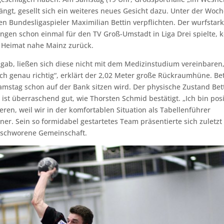
t, gesellt sich ein weiteres neues Gesicht dazu. Unter der Woc
n Bundesligaspieler Maximilian Bettin verpflichten. Der wurfstar
ungen schon einmal für den TV Groß-Umstadt in Liga Drei spielte, k
 Heimat nahe Mainz zurück.
gab, ließen sich diese nicht mit dem Medizinstudium vereinbaren
 genau richtig“, erklärt der 2,02 Meter große Rückraumhüne. Bet
Samstag schon auf der Bank sitzen wird. Der physische Zustand Bet
ist überraschend gut, wie Thorsten Schmid bestätigt. „Ich bin posi
en, weil wir in der komfortablen Situation als Tabellenführer
iner. Sein so formidabel gestartetes Team präsentierte sich zuletzt
geschworene Gemeinschaft.