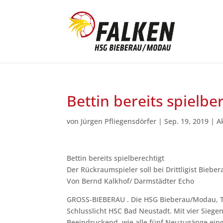
Bettin bereits spielbe
von
Jürgen Pfliegensdörfer
|
Sep. 19, 2019
|
A
Bettin bereits spielberechtigt
Der Rückraumspieler soll bei Drittligist Bie
Von Bernd Kalkhof/ Darmstädter Echo
GROSS-BIEBERAU . Die HSG Bieberau/Modau, Ta
Schlusslicht HSC Bad Neustadt. Mit vier Siegen
Beeindruckend, wie alle fünf Neuzugänge ein