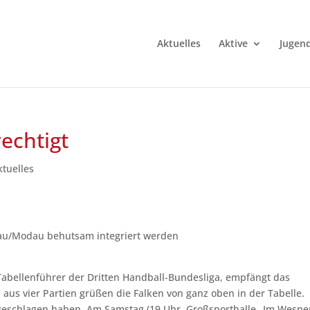
Aktuelles
Aktive
Jugen
rechtigt
ktuelles
berau/Modau behutsam integriert werden
bellenführer der Dritten Handball-Bundesliga, empfängt das
 aus vier Partien grüßen die Falken von ganz oben in der Tabelle.
geschlagen haben. Am Samstag (19 Uhr, Großsporthalle „Im Wesner