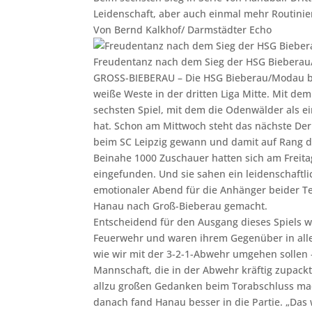
Leidenschaft, aber auch einmal mehr Routinier
Von
Bernd Kalkhof/ Darmstädter Echo
Freudentanz nach dem Sieg der HSG Biebera
GROSS-BIEBERAU – Die HSG Bieberau/Modau be
weiße Weste in der dritten Liga Mitte. Mit dem
sechsten Spiel, mit dem die Odenwälder als 
hat. Schon am Mittwoch steht das nächste Der
beim SC Leipzig gewann und damit auf Rang dr
Beinahe 1000 Zuschauer hatten sich am Freit
eingefunden. Und sie sahen ein leidenschaftli
emotionaler Abend für die Anhänger beider Te
Hanau nach Groß-Bieberau gemacht.
Entscheidend für den Ausgang dieses Spiels w
Feuerwehr und waren ihrem Gegenüber in alle
wie wir mit der 3-2-1-Abwehr umgehen sollen 
Mannschaft, die in der Abwehr kräftig zupack
allzu großen Gedanken beim Torabschluss mach
danach fand Hanau besser in die Partie. „Das 