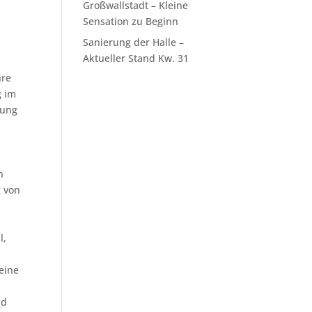
Großwallstadt – Kleine
Sensation zu Beginn
Sanierung der Halle –
Aktueller Stand Kw. 31
hre
g im
rung
n
g von
l,
eine
nd