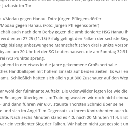
 Juzbasic im Tor.
u/Modau gegen Hanau.
(Foto: Jürgen Pfliegensdörfer)
hält auch nach dem Derby gegen die ambitionierte HSG Hanau i
 verdienten 27:25 (11:15)-Erfolg gelingt den Falken der sechste Sie
einzig bislang unbezwungene Mannschaft schon drei Punkte Vorsp
by an: um 20 Uhr bei der SG Leutershausen, die am Sonntag 32:31
ei (9:3 Punkte) sprang.
agabend in der etwas in die Jahre gekommene Großsporthalle
ches Handballspiel mit hohem Einsatz auf beiden Seiten. Es war ei
ams, Schließlich hatten sich allein gut 300 Zuschauer auf den We
ar wohl der fulminante Auftakt. Die Odenwälder legten los wie die
n Belangen überlegen. „Im Training wussten wir noch nicht einma
– und dann führen wir 6:0“, staunte Thorsten Schmid über seine
te und sich im Angriff im Gegensatz zu ihrem Kontrahenten auch k
te. Nach sechs Minuten stand es 4:0, nach 20 Minuten 11:4. Erst
war ein verdienter Sieg der Falken. Wir haben nicht gut gespielt u