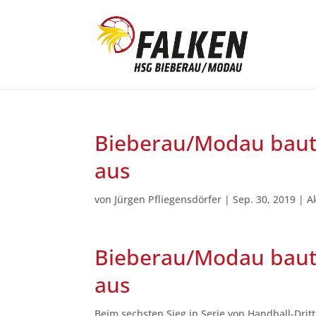
Bieberau/Modau baut m
aus
von
Jürgen Pfliegensdörfer
|
Sep. 30, 2019
|
A
Bieberau/Modau baut m
aus
Beim sechsten Sieg in Serie von Handball-Drit