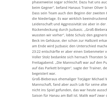
phasenweise sogar schlecht. Dazu hat uns auch
beim Gegner“, befand Hanaus Trainer Oliver S
Dass sein Team auch den Beginn der zweiten Ha
die Niederlage. Es war wirklich beeindruckend
Leidenschaft und Aggressivität sie aber in de
Rückendeckung durch Juzbasic. „Groß-Bieberau
wussten wir vorher“, lobte Schulz den gegneri
Beck im Gehäuse, der schon zur Halbzeit erka
am Ende wird Juzbasic den Unterschied machen
23:22 entschärfte er aber einen Siebenmeter v
Voller Stolz bedankte sich hernach Thorsten S
Freitagabend. „Die Mannschaft war auf den Pu
auf das Parkett bringen“, sagte der Trainer,
begeistert war.
Groß-Bieberaus ehemaliger Torjäger Michael M
Mannschaft, fand aber auch Lob für seine alt
nicht ins Spiel gefunden, das war heute aussc
Saison für Hanau am Ball ist. Malik warf zwar d