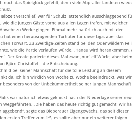
 noch das Spielglück gefehlt, denn viele Abpraller landeten wied
chulz.
lbzeit verschlief, war für Schulz letztendlich ausschlaggebend fü
, wie die jungen Gäste vorne aus allen Lagen trafen, mit welcher
r Abwehr zu Werke gingen. Einmal mehr natürlich auch mit der
 hat einen herausragenden Torhüter für diese Liga, aber das
schen Torwart. Zu Zweitliga-Zeiten stand bei den Odenwäldern Fel
nnte, wie die Partie verlaufen würde. „Hanau wird herankommen, 
“. Der Kroate parierte dieses Mal zwar „nur“ elf Würfe, aber bei
on Björn Christoffel – die Entscheidung.
chmid bei seiner Mannschaft für die tolle Leistung an diesem
nkt da. Ich bin wirklich von Woche zu Woche beeindruckt, was wir
 der besonders von der Unbekümmertheit seiner jungen Mannschaft
alik war natürlich etwas geknickt nach der Niederlage seiner ne
en Weggefährten. „Die haben das heute richtig gut gemacht. Wir h
hlaggebend“, sagte das Bieberauer Eigengewächs, das seit dieser
en ersten Treffer zum 1:5, es sollte aber nur ein weiterer folgen.