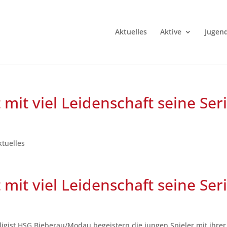
Aktuelles
Aktive
Jugen
it viel Leidenschaft seine Ser
ktuelles
it viel Leidenschaft seine Ser
tligist HSG Bieberau/Modau begeistern die jungen Spieler mit ihrer