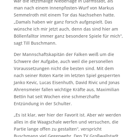
war die letztmalige Niederlage in Darmstadt, als
man nach einem Innenpfosten-Wurf von Markus
Semmelroth mit einem Tor das Nachsehen hatte.
„Damals haben wir ganz forsch aufgespielt. Das
wünsche ich mir jetzt auch, denn das sind hier am
Böllenfalltor immer ganz besondere Spiele für mich“,
sagt Till Buschmann.
Der Mannschaftskapitän der Falken weiß um die
Schwere der Aufgabe, auch weil die personellen
Voraussetzungen nicht die besten sind. Mit dem
nach seiner Roten Karte im letzten Spiel gesperrten
Janko Kevic, Lucas Eisenhuth, David Rivic und Jonas
Ahrensmeier fallen wichtige Kräfte aus, Maximilian
Bettin hat seit Wochen eine schmerzhafte
Entzündung in der Schulter.
„Es ist klar, wer hier der Favorit ist. Aber wir werden
alles in die Waagschale werfen und versuchen, die
Partie lange offen zu gestalten“, verspricht
Buschmann viel Gegenwehr. Den TV Großwallstadt