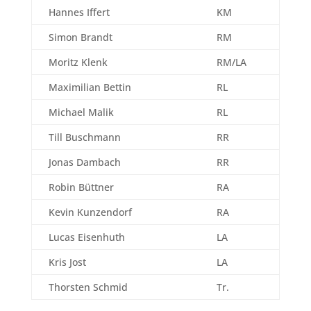
Hannes Iffert
KM
Simon Brandt
RM
Moritz Klenk
RM/LA
Maximilian Bettin
RL
Michael Malik
RL
Till Buschmann
RR
Jonas Dambach
RR
Robin Büttner
RA
Kevin Kunzendorf
RA
Lucas Eisenhuth
LA
Kris Jost
LA
Thorsten Schmid
Tr.