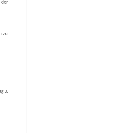
 der
n zu
ug 3,