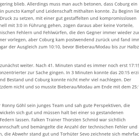
gering blieb. Allerdings muss man auch betonen, dass Coburg ein
m in puncto Kampf und Leidenschaft mithalten konnte. Zu Beginn lie
Druck zu setzen, mit einer gut gestaffelten und kompromisslosen
ell mit 3:0 in Führung gehen, zogen daraus aber keine Vorteile,
hnischen Fehlern und Fehlwürfen, die den Gegner immer wieder zu
immer vorlegen, aber Coburg kam postwendend zurück und fand im
sogar der Ausgleich zum 10:10, bevor Bieberau/Modau bis zur Halbz
t zunächst weiter. Nach 41. Minuten stand es immer noch erst 17:1
entrierter zur Sache gingen. In 3 Minuten konnte das 20:15 erzi
end Bestand und Coburg konnte nicht mehr viel nachlegen. Der
otzdem nicht und so musste Bieberau/Modau am Ende mit dem 25:
r Ronny Göhl sein junges Team und sah gute Perspektiven, die
ickeln sich gut und müssen halt bei einer so gestandenen
dern lassen. Falken Trainer Thorsten Schmid war sichtlich
Mannschaft und bemängelte die Anzahl der technischen Fehler und
n, die Abwehr stand gut und Torhüter Sevo zeichnete sich mehrfa