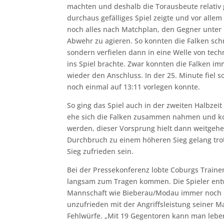
machten und deshalb die Torausbeute relativ 
durchaus gefälliges Spiel zeigte und vor alle
noch alles nach Matchplan, den Gegner unter 
Abwehr zu agieren. So konnten die Falken schn
sondern verfielen dann in eine Welle von tec
ins Spiel brachte. Zwar konnten die Falken 
wieder den Anschluss. In der 25. Minute fiel 
noch einmal auf 13:11 vorlegen konnte.
So ging das Spiel auch in der zweiten Halbzei
ehe sich die Falken zusammen nahmen und konz
werden, dieser Vorsprung hielt dann weitgeh
Durchbruch zu einem höheren Sieg gelang tr
Sieg zufrieden sein.
Bei der Pressekonferenz lobte Coburgs Traine
langsam zum Tragen kommen. Die Spieler entw
Mannschaft wie Bieberau/Modau immer noch Fe
unzufrieden mit der Angriffsleistung seiner 
Fehlwürfe. „Mit 19 Gegentoren kann man lebe