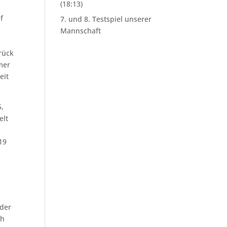
(18:13)
f
7. und 8. Testspiel unserer
Mannschaft
rück
mer
eit
5,
elt
19
 der
ch