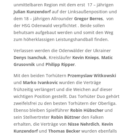
unmittelbaren Region mit dem erst 17 – jährigen
Julian Kunzendorf
auf der Linksaußenposition und
dem 18 – jährigen Allrounder
Gregor Berres
, von
der HSG Odenwald verpflichtet . Beide sollen
behutsam aufgebaut werden und somit den Weg
zum höherklassigen Leistungshandball finden.
Verlassen werden die Odenwälder der Ukrainer
Denys Isanchuk
, Kreisläufer
Kevin
Knieps
,
Matic
Grusovnik
und
Philipp Ripper
.
Mit den beiden Torhütern
Przemyslaw Witkowski
und
Marko Ivankovic
wurden die Verträge
frühzeitig verlängert und die Weichen auf dieser
wichtigen Position gestellt. Das Torhüter Duo gehört
zweifelsfrei zu den besten Torhütern der Oberliga.
Ebenso bleiben Spielführer
Robin Hübscher
und
sein Stellvertreter
Robin Büttner
den Falken
erhalten, die Verträge von
Nisse Nehrdich
,
Kevin
Kunzendorf
und
Thomas Becker
wurden ebenfalls