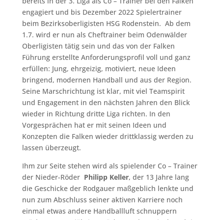
bereits in der 3. Liga als Co – Trainer bei den Falken
engagiert und bis Dezember 2022 Spielertrainer
beim Bezirksoberligisten HSG Rodenstein. Ab dem
1.7. wird er nun als Cheftrainer beim Odenwälder
Oberligisten tätig sein und das von der Falken
Führung erstellte Anforderungsprofil voll und ganz
erfüllen: Jung, ehrgeizig, motiviert, neue Ideen
bringend, modernen Handball und aus der Region.
Seine Marschrichtung ist klar, mit viel Teamspirit
und Engagement in den nächsten Jahren den Blick
wieder in Richtung dritte Liga richten. In den
Vorgesprächen hat er mit seinen Ideen und
Konzepten die Falken wieder drittklassig werden zu
lassen überzeugt.
Ihm zur Seite stehen wird als spielender Co – Trainer
der Nieder-Röder
Philipp Keller
, der 13 Jahre lang
die Geschicke der Rodgauer maßgeblich lenkte und
nun zum Abschluss seiner aktiven Karriere noch
einmal etwas andere Handballluft schnuppern