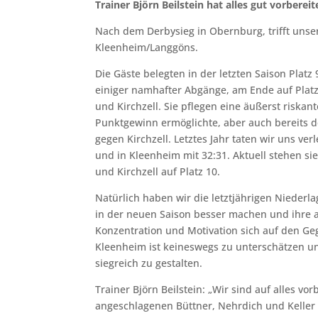
Trainer Björn Beilstein hat alles gut vorbere
Nach dem Derbysieg in Obernburg, trifft uns
Kleenheim/Langgöns.
Die Gäste belegten in der letzten Saison Platz
einiger namhafter Abgänge, am Ende auf Platz
und Kirchzell. Sie pflegen eine äußerst riska
Punktgewinn ermöglichte, aber auch bereits de
gegen Kirchzell. Letztes Jahr taten wir uns ve
und in Kleenheim mit 32:31. Aktuell stehen 
und Kirchzell auf Platz 10.
Natürlich haben wir die letztjährigen Niederl
in der neuen Saison besser machen und ihre ak
Konzentration und Motivation sich auf den Geg
Kleenheim ist keineswegs zu unterschätzen u
siegreich zu gestalten.
Trainer Björn Beilstein: „Wir sind auf alles vo
angeschlagenen Büttner, Nehrdich und Keller s