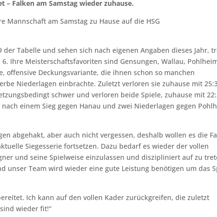
itet – Falken am Samstag wieder zuhause.
ere Mannschaft am Samstag zu Hause auf die HSG
 9 der Tabelle und sehen sich nach eigenen Angaben dieses Jahr, tr
 6. Ihre Meisterschaftsfavoriten sind Gensungen, Wallau, Pohlhe
nte, offensive Deckungsvariante, die ihnen schon so manchen
rbe Niederlagen einbrachte. Zuletzt verloren sie zuhause mit 25:
rletzungsbedingt schwer und verloren beide Spiele, zuhause mit 22
sie nach einem Sieg gegen Hanau und zwei Niederlagen gegen Pohl
agen abgehakt, aber auch nicht vergessen, deshalb wollen es die F
tuelle Siegesserie fortsetzen. Dazu bedarf es wieder der vollen
ner und seine Spielweise einzulassen und diszipliniert auf zu tret
nd unser Team wird wieder eine gute Leistung benötigen um das S
rbereitet. Ich kann auf den vollen Kader zurückgreifen, die zuletzt
ind wieder fit!“