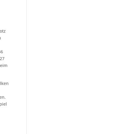
otz
im
36
:27
heim
alken
en.
piel