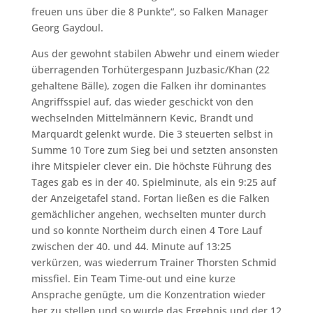
freuen uns über die 8 Punkte“, so Falken Manager
Georg Gaydoul.
Aus der gewohnt stabilen Abwehr und einem wieder
überragenden Torhütergespann Juzbasic/Khan (22
gehaltene Bälle), zogen die Falken ihr dominantes
Angriffsspiel auf, das wieder geschickt von den
wechselnden Mittelmännern Kevic, Brandt und
Marquardt gelenkt wurde. Die 3 steuerten selbst in
Summe 10 Tore zum Sieg bei und setzten ansonsten
ihre Mitspieler clever ein. Die höchste Führung des
Tages gab es in der 40. Spielminute, als ein 9:25 auf
der Anzeigetafel stand. Fortan ließen es die Falken
gemächlicher angehen, wechselten munter durch
und so konnte Northeim durch einen 4 Tore Lauf
zwischen der 40. und 44. Minute auf 13:25
verkürzen, was wiederrum Trainer Thorsten Schmid
missfiel. Ein Team Time-out und eine kurze
Ansprache genügte, um die Konzentration wieder
her zu stellen und so wurde das Ergebnis und der 12