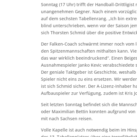
Sonntag (17 Uhr) trifft der Handball-Drittligis
unangenehmen Gegner. Nach einem vorzügliche
auf dem sechsten Tabellenrang. „Ich bin extre
blind unterschrieben, wenn vor der Saison jem
sich Thorsten Schmid über die positive Entw
Der Falken-Coach schwärmt immer noch vom let
den Spitzenmannschaften mithalten kann. Vie
das war wirklich beeindruckend“. Einen Beig
Ausnahmespieler Janko Kevic verabschiedete 
Der geniale Taktgeber ist Geschichte, weshalb 
Spieler nicht eins zu eins ersetzen. Wir wer
ist sich Schmid sicher. Der A-Lizenz-Inhaber 
Aufbauspieler zur Verfügung, zudem ist Kris 
Seit letzten Sonntag befindet sich die Mannsch
oder Maximilian Bettin konnten aufgrund von E
mit nach Sachsen reisen.
Volle Kapelle ist auch notwendig beim im Hin
des 13. Tabellenplatzes über eine torgefährlic