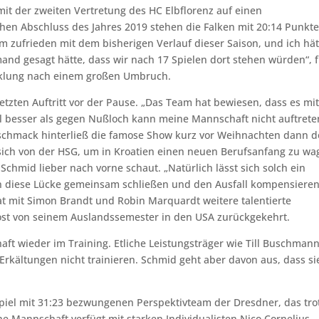
t mit der zweiten Vertretung des HC Elbflorenz auf einen
n Abschluss des Jahres 2019 stehen die Falken mit 20:14 Punkt
m zufrieden mit dem bisherigen Verlauf dieser Saison, und ich hät
and gesagt hätte, dass wir nach 17 Spielen dort stehen würden“, f
icklung nach einem großen Umbruch.
zten Auftritt vor der Pause. „Das Team hat bewiesen, dass es mi
l besser als gegen Nußloch kann meine Mannschaft nicht auftrete
eschmack hinterließ die famose Show kurz vor Weihnachten dann d
sich von der HSG, um in Kroatien einen neuen Berufsanfang zu wa
Schmid lieber nach vorne schaut. „Natürlich lässt sich solch ein
den diese Lücke gemeinsam schließen und den Ausfall kompensieren
hat mit Simon Brandt und Robin Marquardt weitere talentierte
Jost von seinem Auslandssemester in den USA zurückgekehrt.
aft wieder im Training. Etliche Leistungsträger wie Till Buschman
rkältungen nicht trainieren. Schmid geht aber davon aus, dass si
spiel mit 31:23 bezwungenen Perspektivteam der Dresdner, das tro
he Mannschaft verfügt mit starken Individualisten Nico Cornelius,