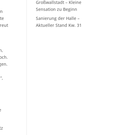
Großwallstadt – Kleine
Sensation zu Beginn
en
te
Sanierung der Halle –
reut
Aktueller Stand Kw. 31
t
n,
och.
gen.
“,
n
e
tz