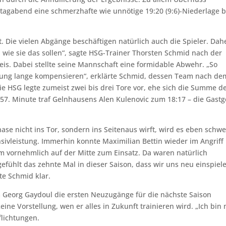
agabend eine schmerzhafte wie unnötige 19:20 (9:6)-Niederlage 
ft. Die vielen Abgänge beschäftigen natürlich auch die Spieler. Dah
 wie sie das sollen“, sagte HSG-Trainer Thorsten Schmid nach der
is. Dabei stellte seine Mannschaft eine formidable Abwehr. „So
stung lange kompensieren“, erklärte Schmid, dessen Team nach de
ie HSG legte zumeist zwei bis drei Tore vor, ehe sich die Summe d
 57. Minute traf Gelnhausens Alen Kulenovic zum 18:17 – die Gast
e nicht ins Tor, sondern ins Seitenaus wirft, wird es eben schwe
ivleistung. Immerhin konnte Maximilian Bettin wieder im Angriff
m vornehmlich auf der Mitte zum Einsatz. Da waren natürlich
fühlt das zehnte Mal in dieser Saison, dass wir uns neu einspiel
te Schmid klar.
Georg Gaydoul die ersten Neuzugänge für die nächste Saison
ne Vorstellung, wen er alles in Zukunft trainieren wird. „Ich bin
lichtungen.