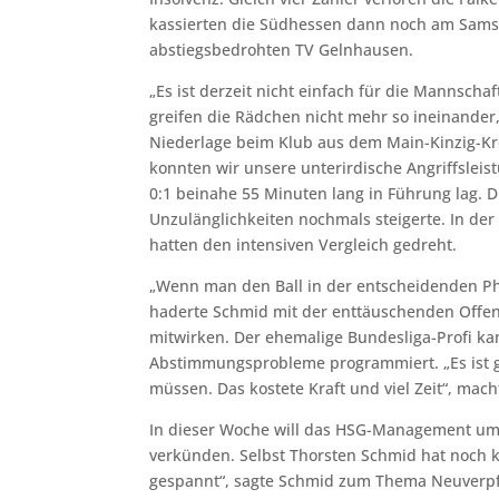
kassierten die Südhessen dann noch am Samst
abstiegsbedrohten TV Gelnhausen.
„Es ist derzeit nicht einfach für die Mannscha
greifen die Rädchen nicht mehr so ineinander,
Niederlage beim Klub aus dem Main-Kinzig-Kre
konnten wir unsere unterirdische Angriffslei
0:1 beinahe 55 Minuten lang in Führung lag. D
Unzulänglichkeiten nochmals steigerte. In der
hatten den intensiven Vergleich gedreht.
„Wenn man den Ball in der entscheidenden Phas
haderte Schmid mit der enttäuschenden Offens
mitwirken. Der ehemalige Bundesliga-Profi ka
Abstimmungsprobleme programmiert. „Es ist ge
müssen. Das kostete Kraft und viel Zeit“, mach
In dieser Woche will das HSG-Management um 
verkünden. Selbst Thorsten Schmid hat noch kei
gespannt“, sagte Schmid zum Thema Neuverpf