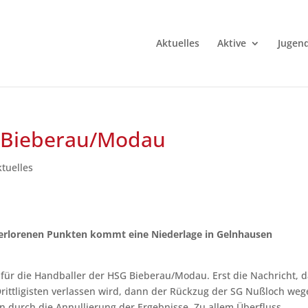
Aktuelles
Aktive
Jugen
r Bieberau/Modau
ktuelles
verlorenen Punkten kommt eine Niederlage in Gelnhausen
ür die Handballer der HSG Bieberau/Modau. Erst die Nachricht, d
Drittligisten verlassen wird, dann der Rückzug der SG Nußloch we
ken durch die Annullierung der Ergebnisse. Zu allem Überfluss