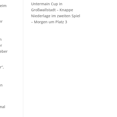
Untermain Cup in
beim
Großwallstadt – Knappe
Niederlage im zweiten Spiel
er
– Morgen um Platz 3
m
er
geber
r“,
en
 mal