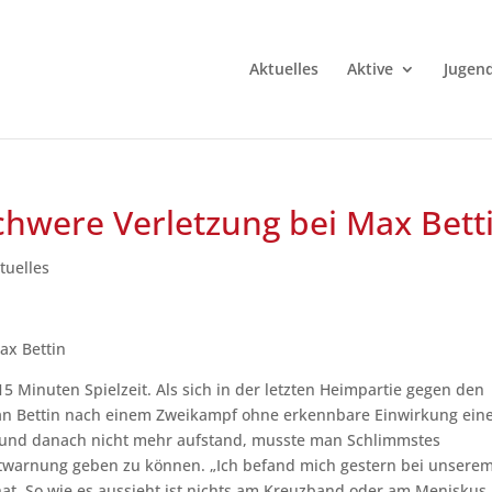
Aktuelles
Aktive
Jugen
schwere Verletzung bei Max Bett
tuelles
ax Bettin
 Minuten Spielzeit. Als sich in der letzten Heimpartie gegen den
ian Bettin nach einem Zweikampf ohne erkennbare Einwirkung ein
 und danach nicht mehr aufstand, musste man Schlimmstes
Entwarnung geben zu können. „Ich befand mich gestern bei unsere
hat. So wie es aussieht ist nichts am Kreuzband oder am Meniskus.