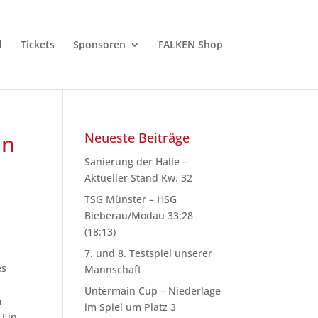
d
Tickets
Sponsoren
FALKEN Shop
in
Neueste Beiträge
Sanierung der Halle –
Aktueller Stand Kw. 32
TSG Münster – HSG
Bieberau/Modau 33:28
(18:13)
7. und 8. Testspiel unserer
es
Mannschaft
Untermain Cup – Niederlage
m
im Spiel um Platz 3
 Ein