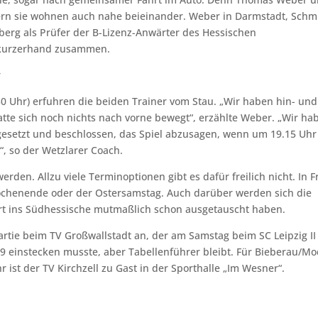
ern sie wohnen auch nahe beieinander. Weber in Darmstadt, Schm
berg als Prüfer der B-Lizenz-Anwärter des Hessischen
h kurzerhand zusammen.
r
30 Uhr) erfuhren die beiden Trainer vom Stau. „Wir haben hin- und
atte sich noch nichts nach vorne bewegt“, erzählte Weber. „Wir ha
esetzt und beschlossen, das Spiel abzusagen, wenn um 19.15 Uhr
“, so der Wetzlarer Coach.
den. Allzu viele Terminoptionen gibt es dafür freilich nicht. In F
Wochenende oder der Ostersamstag. Auch darüber werden sich die
rt ins Südhessische mutmaßlich schon ausgetauscht haben.
Partie beim TV Großwallstadt an, der am Samstag beim SC Leipzig II
19 einstecken musste, aber Tabellenführer bleibt. Für Bieberau/M
r ist der TV Kirchzell zu Gast in der Sporthalle „Im Wesner“.