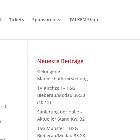
d
Tickets
Sponsoren
FALKEN Shop
Neueste Beiträge
Gelungene
Mannschaftsvorstellung
TV Kirchzell – HSG
Bieberau/Modau 30:30
(10:12)
 II
Sanierung der Halle –
Aktueller Stand Kw. 32
o
.
TSG Münster – HSG
Bieberau/Modau 33:28
und