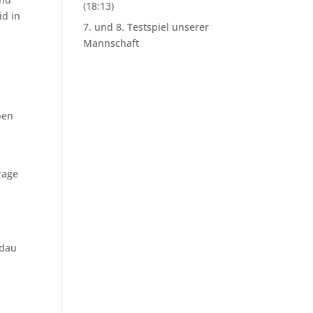
(18:13)
id in
7. und 8. Testspiel unserer
Mannschaft
ben
rage
odau