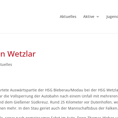
Aktuelles
Aktive
Jugen
in Wetzlar
tuelles
rtete Auswärtspartie der HSG Bieberau/Modau bei der HSG Wetzlar
r die Vollsperrung der Autobahn nach einem Unfall mit mehreren
nd dem Gießener Südkreuz. Rund 25 Kilometer vor Dutenhofen, w
men mehr. In den Stau geriet auch der Mannschaftsbus der Falken
Halle, sogar nach gemeinsamer Fahrt im Auto. Denn Thomas Weber 