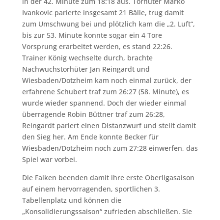
in der 42. Minute zum 18:18 aus. Torhüter Marko
Ivankovic parierte insgesamt 21 Bälle, trug damit
zum Umschwung bei und plötzlich kam die „2. Luft“,
bis zur 53. Minute konnte sogar ein 4 Tore
Vorsprung erarbeitet werden, es stand 22:26.
Trainer König wechselte durch, brachte
Nachwuchstorhüter Jan Reingardt und
Wiesbaden/Dotzheim kam noch einmal zurück, der
erfahrene Schubert traf zum 26:27 (58. Minute), es
wurde wieder spannend. Doch der wieder einmal
überragende Robin Büttner traf zum 26:28,
Reingardt pariert einen Distanzwurf und stellt damit
den Sieg her. Am Ende konnte Becker für
Wiesbaden/Dotzheim noch zum 27:28 einwerfen, das
Spiel war vorbei.
Die Falken beenden damit ihre erste Oberligasaison
auf einem hervorragenden, sportlichen 3.
Tabellenplatz und können die
„Konsolidierungssaison“ zufrieden abschließen. Sie