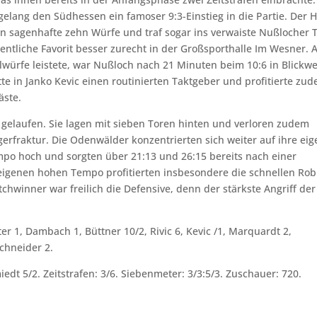
elang den Südhessen ein famoser 9:3-Einstieg in die Partie. Der 
en sagenhafte zehn Würfe und traf sogar ins verwaiste Nußlocher T
gentliche Favorit besser zurecht in der Großsporthalle Im Wesner. 
hlwürfe leistete, war Nußloch nach 21 Minuten beim 10:6 in Blickwe
tte in Janko Kevic einen routinierten Taktgeber und profitierte zu
äste.
 gelaufen. Sie lagen mit sieben Toren hinten und verloren zudem
gerfraktur. Die Odenwälder konzentrierten sich weiter auf ihre ei
mpo hoch und sorgten über 21:13 und 26:15 bereits nach einer
m eigenen hohen Tempo profitierten insbesondere die schnellen Rob
chwinner war freilich die Defensive, denn der stärkste Angriff der
r 1, Dambach 1, Büttner 10/2, Rivic 6, Kevic /1, Marquardt 2,
schneider 2.
t 5/2. Zeitstrafen: 3/6. Siebenmeter: 3/3:5/3. Zuschauer: 720.