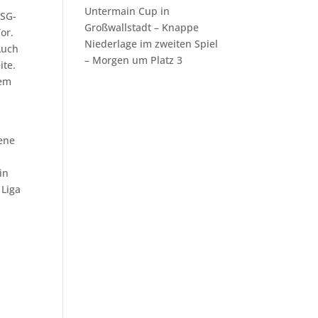
Untermain Cup in
HSG-
Großwallstadt – Knappe
or.
Niederlage im zweiten Spiel
Auch
– Morgen um Platz 3
ite.
dem
gene
in
 Liga