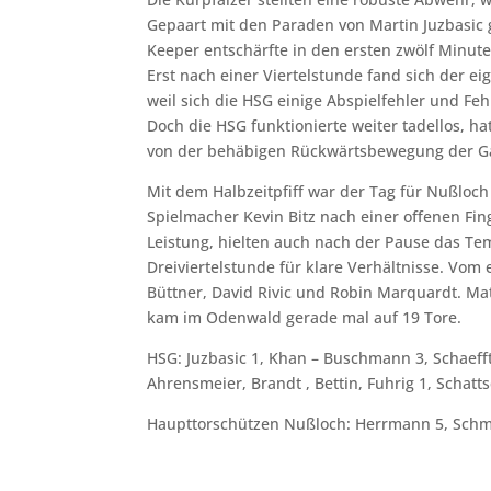
Gepaart mit den Paraden von Martin Juzbasic g
Keeper entschärfte in den ersten zwölf Minut
Erst nach einer Viertelstunde fand sich der ei
weil sich die HSG einige Abspielfehler und Fe
Doch die HSG funktionierte weiter tadellos, ha
von der behäbigen Rückwärtsbewegung der G
Mit dem Halbzeitpfiff war der Tag für Nußloch
Spielmacher Kevin Bitz nach einer offenen Fin
Leistung, hielten auch nach der Pause das Te
Dreiviertelstunde für klare Verhältnisse. Vo
Büttner, David Rivic und Robin Marquardt. Mat
kam im Odenwald gerade mal auf 19 Tore.
HSG: Juzbasic 1, Khan – Buschmann 3, Schaeffte
Ahrensmeier, Brandt , Bettin, Fuhrig 1, Schatt
Haupttorschützen Nußloch: Herrmann 5, Schmied