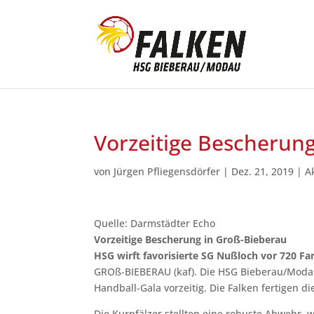
Vorzeitige Bescherun
von
Jürgen Pfliegensdörfer
|
Dez. 21, 2019
|
A
Quelle: Darmstädter Echo
Vorzeitige Bescherung in Groß-Bieberau
HSG wirft favorisierte SG Nußloch vor 720 Fan
GROß-BIEBERAU (kaf). Die HSG Bieberau/Modau
Handball-Gala vorzeitig. Die Falken fertigen di
Die Kurpfälzer stellten eine robuste Abwehr, 