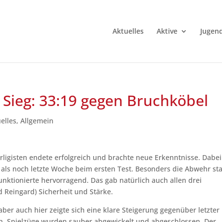
Aktuelles
Aktive
Jugen
r Sieg: 33:19 gegen Bruchköbel
elles
,
Allgemein
rligisten endete erfolgreich und brachte neue Erkenntnisse. Dabe
, als noch letzte Woche beim ersten Test. Besonders die Abwehr st
unktionierte hervorragend. Das gab natürlich auch allen drei
 Reingard) Sicherheit und Stärke.
 aber auch hier zeigte sich eine klare Steigerung gegenüber letzter
ch, Spielzüge wurden sauber abgewickelt und abgeschlossen. Der