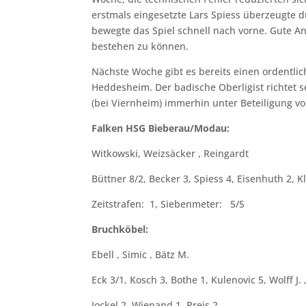
erstmals eingesetzte Lars Spiess überzeugte d
bewegte das Spiel schnell nach vorne. Gute An
bestehen zu können.
Nächste Woche gibt es bereits einen ordentlic
Heddesheim. Der badische Oberligist richtet 
(bei Viernheim) immerhin unter Beteiligung von
Falken HSG Bieberau/Modau:
Witkowski, Weizsäcker , Reingardt
Büttner 8/2, Becker 3, Spiess 4, Eisenhuth 2, 
Zeitstrafen: 1, Siebenmeter: 5/5
Bruchköbel:
Ebell , Simic , Bätz M.
Eck 3/1, Kosch 3, Bothe 1, Kulenovic 5, Wolff J. ,
Jockel 2, Wienand 1, Preis 2