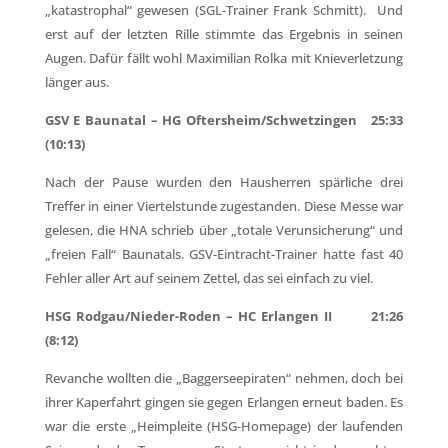
„katastrophal“ gewesen (SGL-Trainer Frank Schmitt). Und
erst auf der letzten Rille stimmte das Ergebnis in seinen
Augen. Dafür fällt wohl Maximilian Rolka mit Knieverletzung
länger aus.
GSV E Baunatal – HG Oftersheim/Schwetzingen 25:33
(10:13)
Nach der Pause wurden den Hausherren spärliche drei
Treffer in einer Viertelstunde zugestanden. Diese Messe war
gelesen, die HNA schrieb über „totale Verunsicherung“ und
„freien Fall“ Baunatals. GSV-Eintracht-Trainer hatte fast 40
Fehler aller Art auf seinem Zettel, das sei einfach zu viel.
HSG Rodgau/Nieder-Roden – HC Erlangen II 21:26
(8:12)
Revanche wollten die „Baggerseepiraten“ nehmen, doch bei
ihrer Kaperfahrt gingen sie gegen Erlangen erneut baden. Es
war die erste „Heimpleite (HSG-Homepage) der laufenden