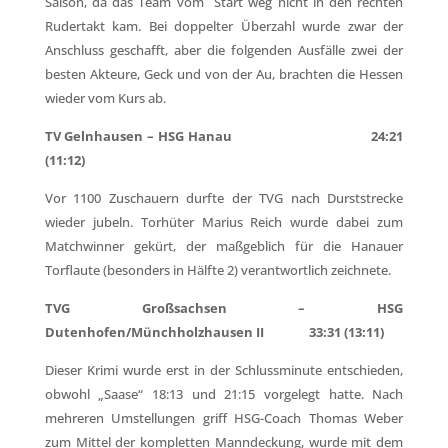
Saison, da das Team vom Start weg nicht in den rechten
Rudertakt kam. Bei doppelter Überzahl wurde zwar der
Anschluss geschafft, aber die folgenden Ausfälle zwei der
besten Akteure, Geck und von der Au, brachten die Hessen
wieder vom Kurs ab.
TV Gelnhausen – HSG Hanau 24:21
(11:12)
Vor 1100 Zuschauern durfte der TVG nach Durststrecke
wieder jubeln. Torhüter Marius Reich wurde dabei zum
Matchwinner gekürt, der maßgeblich für die Hanauer
Torflaute (besonders in Hälfte 2) verantwortlich zeichnete.
TVG Großsachsen – HSG
Dutenhofen/Münchholzhausen II 33:31 (13:11)
Dieser Krimi wurde erst in der Schlussminute entschieden,
obwohl „Saase“ 18:13 und 21:15 vorgelegt hatte. Nach
mehreren Umstellungen griff HSG-Coach Thomas Weber
zum Mittel der kompletten Manndeckung, wurde mit dem