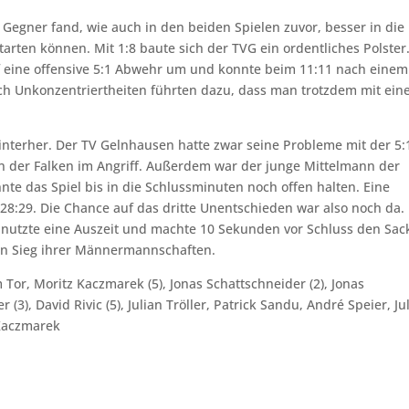
Gegner fand, wie auch in den beiden Spielen zuvor, besser in die
arten können. Mit 1:8 baute sich der TVG ein ordentliches Polster
f eine offensive 5:1 Abwehr um und konnte beim 11:11 nach einem
och Unkonzentriertheiten führten dazu, dass man trotzdem mit ei
nterher. Der TV Gelnhausen hatte zwar seine Probleme mit der 5:
rn der Falken im Angriff. Außerdem war der junge Mittelmann der
te das Spiel bis in die Schlussminuten noch offen halten. Eine
8:29. Die Chance auf das dritte Unentschieden war also noch da.
r, nutzte eine Auszeit und machte 10 Sekunden vor Schluss den Sac
ten Sieg ihrer Männermannschaften.
or, Moritz Kaczmarek (5), Jonas Schattschneider (2), Jonas
r (3), David Rivic (5), Julian Tröller, Patrick Sandu, André Speier, Ju
 Kaczmarek