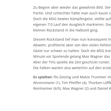
Zu Beginn aber wieder das gewohnte Bild. Der 
Partie. Und schlechter hätte man auch kaum st
Doch die MSG bewies Kämpfergeist, stellte au
eigenen 7:0 Lauf den Ausgleich markieren. D
kleinen Rückstand in die Halbzeit ging.
Diesem Rückstand lief man nun konsequent hi
Abwehr, profitierte aber von den vielen Fehle
Gäste nur schwer zu halten. Doch die MSG konn
Minute vor Spielende gelang Max Wagner das 2
Aber der TVG spielte die Zeit geschickt runte
Die Falken warten also weiterhin auf den ers
Es spielten:
Flo Zeising und Matze Trummer im T
Ahrensmeier (1), Tim Pfeiffer (4), Thorben Löffle
Reinheimer (6/5), Max Wagner (2) und Daniel