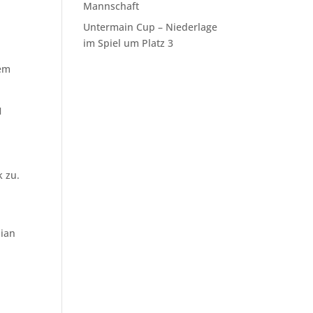
Mannschaft
Untermain Cup – Niederlage
.
im Spiel um Platz 3
nem
1
k zu.
lian