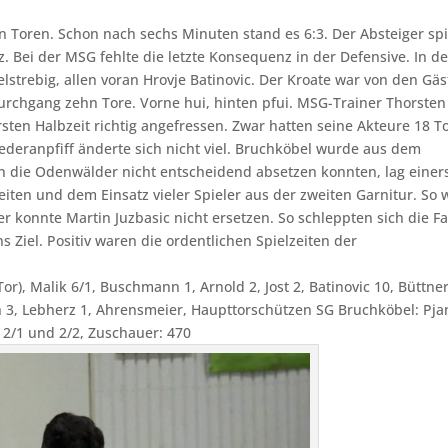
n Toren. Schon nach sechs Minuten stand es 6:3. Der Absteiger spi
. Bei der MSG fehlte die letzte Konsequenz in der Defensive. In de
lstrebig, allen voran Hrovje Batinovic. Der Kroate war von den Gä
 Durchgang zehn Tore. Vorne hui, hinten pfui. MSG-Trainer Thorsten
ten Halbzeit richtig angefressen. Zwar hatten seine Akteure 18 T
iederanpfiff änderte sich nicht viel. Bruchköbel wurde aus dem
ch die Odenwälder nicht entscheidend absetzen konnten, lag einers
iten und dem Einsatz vieler Spieler aus der zweiten Garnitur. So 
 konnte Martin Juzbasic nicht ersetzen. So schleppten sich die F
ns Ziel. Positiv waren die ordentlichen Spielzeiten der
), Malik 6/1, Buschmann 1, Arnold 2, Jost 2, Batinovic 10, Büttner
h 3, Lebherz 1, Ahrensmeier, Haupttorschützen SG Bruchköbel: Pja
: 2/1 und 2/2, Zuschauer: 470