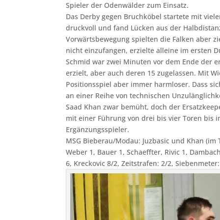
Spieler der Odenwälder zum Einsatz.
Das Derby gegen Bruchköbel startete mit viele
druckvoll und fand Lücken aus der Halbdistanz
Vorwärtsbewegung spielten die Falken aber zie
nicht einzufangen, erzielte alleine im ersten
Schmid war zwei Minuten vor dem Ende der ers
erzielt, aber auch deren 15 zugelassen. Mit W
Positionsspiel aber immer harmloser. Dass si
an einer Reihe von technischen Unzulänglichke
Saad Khan zwar bemüht, doch der Ersatzkeeper
mit einer Führung von drei bis vier Toren bis i
Ergänzungsspieler.
MSG Bieberau/Modau: Juzbasic und Khan (im Tor
Weber 1, Bauer 1, Schaeffter, Rivic 1, Dambac
6, Kreckovic 8/2, Zeitstrafen: 2/2, Siebenmeter