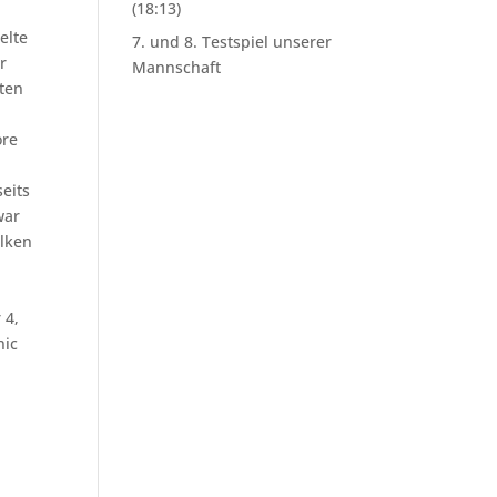
(18:13)
elte
7. und 8. Testspiel unserer
r
Mannschaft
sten
ore
eits
war
alken
 4,
nic