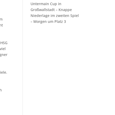
Untermain Cup in
Großwallstadt – Knappe
Niederlage im zweiten Spiel
am
– Morgen um Platz 3
ht
r HSG
viel
egner
iele.
ch