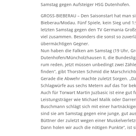
Samstag gegen Aufsteiger HSG Dutenhofen.
GROSS-BIEBERAU – Den Saisonstart hat man sich
Bieberau/Modau. Fünf Spiele, kein Sieg und 1:
letzten Samstag gegen den TV Germania Großs
viel zusammen. Besonders die sonst so zuverlä
übermächtigen Gegner.
Nun haben die Falken am Samstag (19 Uhr, Gr
Dutenhofen/Müncholzhausen II, die Bundeslig
rum reden, jetzt müssen unbedingt zwei Zähler
finden“, gibt Thorsten Schmid die Marschricht
Gerade die Abwehr machte zuletzt Sorgen. „Da 
Schlagwürfe aus sechs Metern auf das Tor beko
Auch für Torwart Martin Juzbasic ist eine gut 
Leistungsträger wie Michael Malik oder Darre
Buschmann schlägt sich mit einer hartnäcki
sind sie am Samstag gegen eine junge, gut aus
Büttner der zuletzt wegen einer Muskelverlet
Dann holen wir auch die nötigen Punkte“, ist s