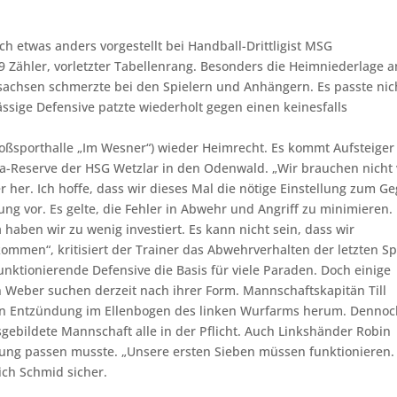
 etwas anders vorgestellt bei Handball-Drittligist MSG
9 Zähler, vorletzter Tabellenrang. Besonders die Heimniederlage 
achsen schmerzte bei den Spielern und Anhängern. Es passte nic
ssige Defensive patzte wiederholt gegen einen keinesfalls
oßsporthalle „Im Wesner“) wieder Heimrecht. Es kommt Aufsteige
a-Reserve der HSG Wetzlar in den Odenwald. „Wir brauchen nicht 
 her. Ich hoffe, dass wir dieses Mal die nötige Einstellung zum G
ung vor. Es gelte, die Fehler in Abwehr und Angriff zu minimieren.
haben wir zu wenig investiert. Es kann nicht sein, dass wir
mmen“, kritisiert der Trainer das Abwehrverhalten der letzten Sp
funktionierende Defensive die Basis für viele Paraden. Doch einige
n Weber suchen derzeit nach ihrer Form. Mannschaftskapitän Till
gen Entzündung im Ellenbogen des linken Wurfarms herum. Denno
gebildete Mannschaft alle in der Pflicht. Auch Linkshänder Robin
zung passen musste. „Unsere ersten Sieben müssen funktionieren.
ich Schmid sicher.