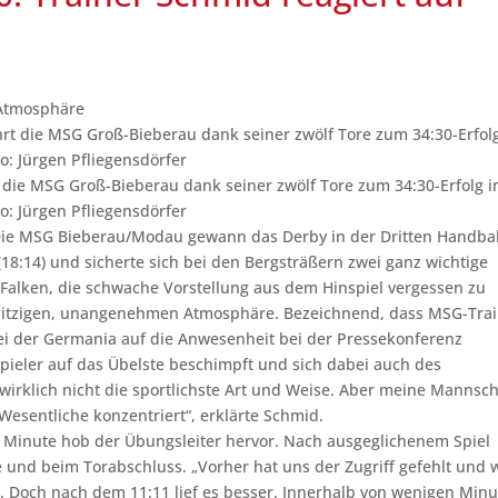
 Atmosphäre
t die MSG Groß-Bieberau dank seiner zwölf Tore zum 34:30-Erfolg 
to: Jürgen Pfliegensdörfer
ie MSG Bieberau/Modau gewann das Derby in der Dritten Handbal
18:14) und sicherte sich bei den Bergsträßern zwei ganz wichtige
 Falken, die schwache Vorstellung aus dem Hinspiel vergessen zu
 hitzigen, unangenehmen Atmosphäre. Bezeichnend, dass MSG-Tra
ei der Germania auf die Anwesenheit bei der Pressekonferenz
Spieler auf das Übelste beschimpft und sich dabei auch des
 wirklich nicht die sportlichste Art und Weise. Aber meine Mannsch
Wesentliche konzentriert“, erklärte Schmid.
 Minute hob der Übungsleiter hervor. Nach ausgeglichenem Spiel
e und beim Torabschluss. „Vorher hat uns der Zugriff gefehlt und 
. Doch nach dem 11:11 lief es besser. Innerhalb von wenigen Min