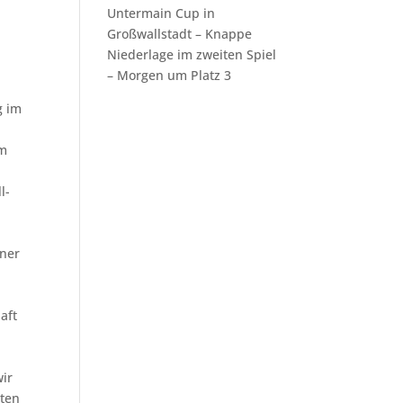
Untermain Cup in
Großwallstadt – Knappe
Niederlage im zweiten Spiel
– Morgen um Platz 3
im
l-
iner
aft
wir
uten