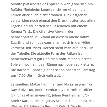
Minute plätscherte das Spiel ein wenig vor sich hin.
Roßdorf/Reinheim konnte nicht verkürzen, die
Falken aber auch nicht erhöhen. Die Gastgeber
verstärkten noch einmal den Druck, trafen aus allen
Lagen und zauberten schlussendlich mit einem
Kempa-Trick. Die offensive Abwehr der
benachbarten MSG fand an diesem Abend kaum
Zugriff und somit gewann man, auch in der Höhe
verdient, mit 39:28. Derzeit steht man auf Platz 8 in
der Tabelle. Die aktuelle Form der Falken ist
bemerkenswert gut und man hofft mit den letzten
Spielen noch ein paar Ränge nach oben zu klettern.
Die nächste Chance gibt es schon nächsten Samstag
um 17.00 Uhr in Großwallstadt.
Es spielten: Matze Trummer und Flo Zeising im Tor,
David Rivic (8), Jonas Dambach (7), Throrben Löffler
(7), Jonas Ahensmeier (5), Julian Reinheimer (5/5),
Moritz Kaczmarek (3), Jonas Schattschneider (3), Max
Wagner (1), Julian Tröller und Patrick Sandu