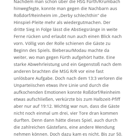
Nachdem man schon über die HSG Fürth/Krumbach
hinwegfegte, konnte man gegen die Nachbarn aus
Roßdorf/Reinheim im „Derby schlechthin“ die
Hinspiel-Pleite mehr als wiedergutmachen. Der
dritte Sieg in Folge lässt die Abstiegsränge in weite
Ferne rücken und erlaubt nun auch einen Blick nach
vorn. Völlig von der Rolle schienen die Gäste zu
Beginn des Spiels. Bieberau/Modau machte da
weiter, wo man gegen Fürth aufgehört hatte. Eine
starke Abwehrleistung und ein Gegenstoß nach dem
anderen brachten die MSG R/R vor eine fast
unlösbare Aufgabe. Doch nach dem 13:3 verloren die
Unparteiischen etwas ihre Linie und durch die
aufkochenden Emotionen konnte Roßdorf/Reinheim
etwas aufschließen, verkürzte bis zum Halbzeit-Pfiff
aber nur auf 19:12. Wichtig war nun, dass die Gäste
nicht noch einmal um drei, vier Tore dran kommen
durften. Denn dann hätte dieses Spiel, auch durch
die zahlreichen Gästefans, eine andere Wendung
nehmen können. Doch dazu kam es nicht. Bis zur 50.