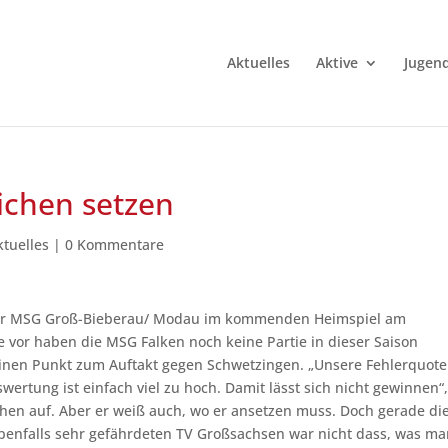
Aktuelles
Aktive
Jugen
ichen setzen
ktuelles
|
0 Kommentare
 der MSG Groß-Bieberau/ Modau im kommenden Heimspiel am
 vor haben die MSG Falken noch keine Partie in dieser Saison
inen Punkt zum Auftakt gegen Schwetzingen. „Unsere Fehlerquote
ertung ist einfach viel zu hoch. Damit lässt sich nicht gewinnen“
chen auf. Aber er weiß auch, wo er ansetzen muss. Doch gerade di
enfalls sehr gefährdeten TV Großsachsen war nicht dass, was m