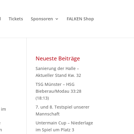
d
Tickets
Sponsoren
FALKEN Shop
Neueste Beiträge
Sanierung der Halle –
Aktueller Stand Kw. 32
TSG Münster – HSG
Bieberau/Modau 33:28
(18:13)
7. und 8. Testspiel unserer
 im
Mannschaft
,
e
Untermain Cup – Niederlage
an
im Spiel um Platz 3