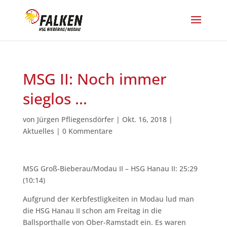
MSG II: Noch immer
sieglos …
von
Jürgen Pfliegensdörfer
|
Okt. 16, 2018
|
Aktuelles
|
0 Kommentare
MSG Groß-Bieberau/Modau II – HSG Hanau II: 25:29
(10:14)
Aufgrund der Kerbfestligkeiten in Modau lud man
die HSG Hanau II schon am Freitag in die
Ballsporthalle von Ober-Ramstadt ein. Es waren